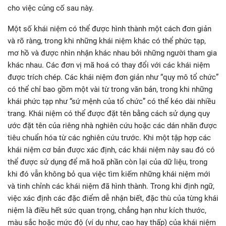
cho việc củng cố sau này.
Một số khái niệm có thể được hình thành một cách đơn giản
và rõ ràng, trong khi những khái niệm khác có thể phức tạp,
mơ hồ và được nhìn nhận khác nhau bởi những người tham gia
khác nhau. Các đơn vị mã hoá có thay đổi với các khái niệm
được trích chép. Các khái niệm đơn giản như “quy mô tổ chức”
có thể chỉ bao gồm một vài từ trong văn bản, trong khi những
khái phức tạp như “sứ mệnh của tổ chức” có thể kéo dài nhiều
trang. Khái niệm có thể được đặt tên bằng cách sử dụng quy
ước đặt tên của riêng nhà nghiên cứu hoặc các dán nhãn được
tiêu chuẩn hóa từ các nghiên cứu trước. Khi một tập hợp các
khái niệm cơ bản được xác định, các khái niệm này sau đó có
thể được sử dụng để mã hoã phần còn lại của dữ liệu, trong
khi đó vẫn không bỏ qua việc tìm kiếm những khái niệm mới
và tinh chỉnh các khái niệm đã hình thành. Trong khi định ngữ,
việc xác định các đặc điểm dễ nhận biết, đặc thù của từng khái
niệm là điều hết sức quan trọng, chẳng hạn như kích thước,
màu sắc hoặc mức độ (ví dụ như, cao hay thấp) của khái niệm