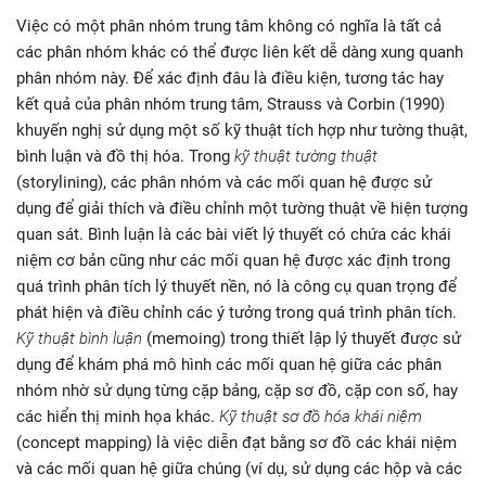
Việc có một phân nhóm trung tâm không có nghĩa là tất cả
các phân nhóm khác có thể được liên kết dễ dàng xung quanh
phân nhóm này. Để xác định đâu là điều kiện, tương tác hay
kết quả của phân nhóm trung tâm, Strauss và Corbin (1990)
khuyến nghị sử dụng một số kỹ thuật tích hợp như tường thuật,
bình luận và đồ thị hóa. Trong
kỹ thuật tường thuật
(storylining), các phân nhóm và các mối quan hệ được sử
dụng để giải thích và điều chỉnh một tường thuật về hiện tượng
quan sát. Bình luận là các bài viết lý thuyết có chứa các khái
niệm cơ bản cũng như các mối quan hệ được xác định trong
quá trình phân tích lý thuyết nền, nó là công cụ quan trọng để
phát hiện và điều chỉnh các ý tưởng trong quá trình phân tích.
Kỹ thuật bình luận
(memoing) trong thiết lập lý thuyết được sử
dụng để khám phá mô hình các mối quan hệ giữa các phân
nhóm nhờ sử dụng từng cặp bảng, cặp sơ đồ, cặp con số, hay
các hiển thị minh họa khác.
Kỹ thuật sơ đồ hóa khái niệm
(concept mapping) là việc diễn đạt bằng sơ đồ các khái niệm
và các mối quan hệ giữa chúng (ví dụ, sử dụng các hộp và các