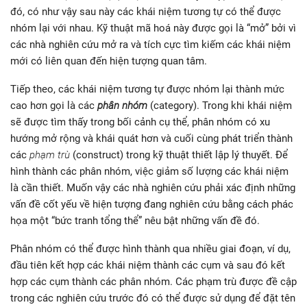
đó, có như vậy sau này các khái niệm tương tự có thể được
nhóm lại với nhau. Kỹ thuật mã hoá này được gọi là “mở” bởi vì
các nhà nghiên cứu mở ra và tích cực tìm kiếm các khái niệm
mới có liên quan đến hiện tượng quan tâm.
Tiếp theo, các khái niệm tương tự được nhóm lại thành mức
cao hơn gọi là các
phân nhóm
(category). Trong khi khái niệm
sẽ được tìm thấy trong bối cảnh cụ thể, phân nhóm có xu
hướng mở rộng và khái quát hơn và cuối cùng phát triển thành
các
phạm trù
(construct) trong kỹ thuật thiết lập lý thuyết. Để
hình thành các phân nhóm, việc giảm số lượng các khái niệm
là cần thiết. Muốn vậy các nhà nghiên cứu phải xác định những
vấn đề cốt yếu về hiện tượng đang nghiên cứu bằng cách phác
họa một “bức tranh tổng thể” nêu bật những vấn đề đó.
Phân nhóm có thể được hình thành qua nhiều giai đoạn, ví dụ,
đầu tiên kết hợp các khái niệm thành các cụm và sau đó kết
hợp các cụm thành các phân nhóm. Các phạm trù được đề cập
trong các nghiên cứu trước đó có thể được sử dụng để đặt tên