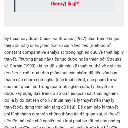
theory) là gì?
Kỹ thuật này được Glaser và Strauss (1967) phát triển khi giới
thiệu
phương pháp phân tích so sánh liên tiếp
(method of
constant comparative analysis) trong nghiên cứu về thiết lập lý
thuyết. Phương pháp này tiếp tục được hoàn thiện bởi Strauss
và Corbin (1990) khi họ đề xuất các kỹ thuật cụ thể về
mã hóa
(coding
– một quá trình phân loại các nhóm dữ liệu văn bản
thành các nhóm ngữ nghĩa (các khái niệm), các phạm trù và
các mối quan hệ. Trong quá trình nghiên cứu, lý thuyết sẽ
được xây dựng dựa trên cơ sở dữ liệu quan sát thực nghiệm,
đó là lý do đặt tên cho kỹ thuật này là lý thuyết nền (hay lý
thuyết xây dựng trên nền tảng dữ liệu). Để đảm bảo lý thuyết
chỉ hình thành dựa trên những thông tin đã quan sát,
lý thuyết
nền
đòi hỏi các nhà nghiên cứu loại phải bỏ tất cả các phỏng
đoán ban đầu hoặc những thiên vị cá nhân trước khi bắt đầu