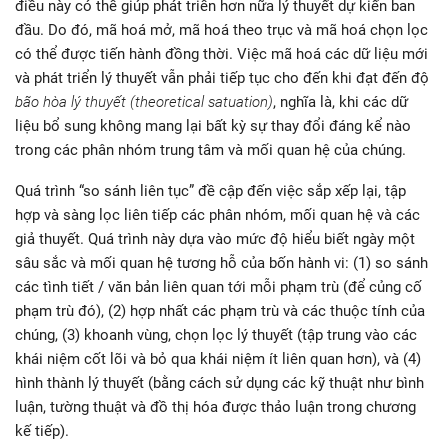
điều này có thể giúp phát triển hơn nữa lý thuyết dự kiến ban
đầu. Do đó, mã hoá mở, mã hoá theo trục và mã hoá chọn lọc
có thể được tiến hành đồng thời. Việc mã hoá các dữ liệu mới
và phát triển lý thuyết vẫn phải tiếp tục cho đến khi đạt đến độ
bão hòa lý thuyết (theoretical satuation)
, nghĩa là, khi các dữ
liệu bổ sung không mang lại bất kỳ sự thay đổi đáng kể nào
trong các phân nhóm trung tâm và mối quan hệ của chúng.
Quá trình “so sánh liên tục” đề cập đến việc sắp xếp lại, tập
hợp và sàng lọc liên tiếp các phân nhóm, mối quan hệ và các
giả thuyết. Quá trình này dựa vào mức độ hiểu biết ngày một
sâu sắc và mối quan hệ tương hỗ của bốn hành vi: (1) so sánh
các tình tiết / văn bản liên quan tới mỗi phạm trù (để củng cố
phạm trù đó), (2) hợp nhất các phạm trù và các thuộc tính của
chúng, (3) khoanh vùng, chọn lọc lý thuyết (tập trung vào các
khái niệm cốt lõi và bỏ qua khái niệm ít liên quan hơn), và (4)
hình thành lý thuyết (bằng cách sử dụng các kỹ thuật như bình
luận, tường thuật và đồ thị hóa được thảo luận trong chương
kế tiếp).