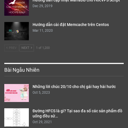
Hướng dẫn cập nhật MariaDB cho HocVPS Script
Dec 29, 2019
Hướng dẫn cài đặt Memcache trên Centos
Mar 11, 2020
PREV
NEXT
1 of 1,200
Bài Ngẫu Nhiên
Những lời chúc 20/10 cho chị gái hay hài hước
Oct 5, 2023
Đường HFCS là gì? Tại sao đa số các sản phẩm đồ
uống đều sử…
Oct 29, 2021