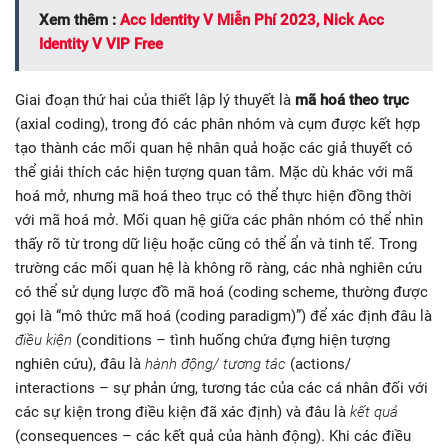
Xem thêm :
Acc Identity V Miễn Phí 2023, Nick Acc
Identity V VIP Free
Giai đoạn thứ hai của thiết lập lý thuyết là
mã hoá theo trục
(axial coding), trong đó các phân nhóm và cụm được kết hợp
tạo thành các mối quan hệ nhân quả hoặc các giả thuyết có
thể giải thích các hiện tượng quan tâm. Mặc dù khác với mã
hoá mở, nhưng mã hoá theo trục có thể thực hiện đồng thời
với mã hoá mở. Mối quan hệ giữa các phân nhóm có thể nhìn
thấy rõ từ trong dữ liệu hoặc cũng có thể ẩn và tinh tế. Trong
trường các mối quan hệ là không rõ ràng, các nhà nghiên cứu
có thể sử dụng lược đồ mã hoá (coding scheme, thường được
gọi là “mô thức mã hoá (coding paradigm)”) để xác định đâu là
điều kiện
(conditions – tình huống chứa đựng hiện tượng
nghiên cứu), đâu là
hành động/ tương tác
(actions/
interactions – sự phản ứng, tương tác của các cá nhân đối với
các sự kiện trong điều kiện đã xác định) và đâu là
kết quả
(consequences – các kết quả của hành động). Khi các điều