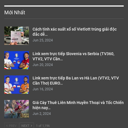
Mới Nhất
Cách tính xác suất xổ số Vietlott trúng giải độc
đắc dễ…
Jun 25, 2024
Link xem trực tiếp Slovenia vs Serbia (TV360,
VTV2, VTV Cần…
Jun 20, 2024
Link xem trực tiếp Ba Lan vs Hà Lan (VTV2, VTV
Cần Thơ) EURO…
Jun 16, 2024
Giá Cày Thuê Liên Minh Huyền Thoại và Tốc Chiến
hiện nay…
Jun 2, 2024
PREV
NEXT
1 of 1,196