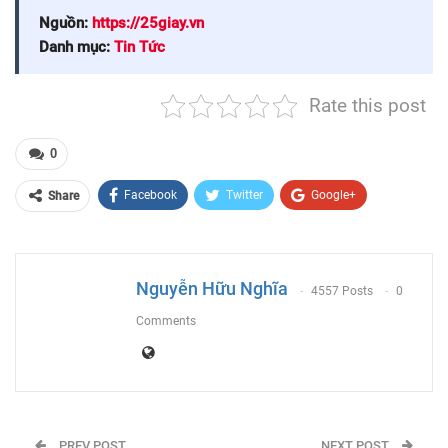
Nguồn:
https://25giay.vn
Danh mục:
Tin Tức
Rate this post
0
Facebook
Twitter
Google+
Share
ReddIt
WhatsApp
Pinterest
Email
Nguyễn Hữu Nghĩa
4557 Posts
0
Comments
PREV POST
NEXT POST