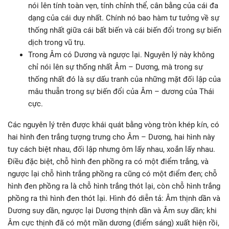
nói lên tính toàn vẹn, tính chỉnh thể, cân bằng của cái đa
dạng của cái duy nhất. Chính nó bao hàm tư tưởng về sự
thống nhất giữa cái bất biến và cái biến đổi trong sự biến
dịch trong vũ trụ.
Trong Âm có Dương và ngược lại. Nguyên lý này không
chỉ nói lên sự thống nhất Âm – Dương, mà trong sự
thống nhất đó là sự dấu tranh của những mặt đối lập của
mâu thuẫn trong sự biến đổi của Âm – dương của Thái
cực.
Các nguyên lý trên được khái quát bằng vòng tròn khép kín, có
hai hình đen trắng tượng trưng cho Âm – Dương, hai hình này
tuy cách biệt nhau, đối lập nhưng ôm lấy nhau, xoắn lấy nhau.
Điều đặc biệt, chỗ hình đen phồng ra có một điểm trắng, và
ngược lại chỗ hình trắng phồng ra cũng có một điểm đen; chỗ
hình đen phồng ra là chỗ hình trắng thót lại, còn chỗ hình trắng
phồng ra thì hình đen thót lại. Hình đó diễn tả: Âm thịnh dần và
Dương suy dần, ngược lại Dương thịnh dần và Âm suy dần; khi
Âm cực thịnh đã có một mần dương (điểm sáng) xuất hiện rồi,