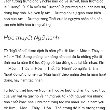
vạch tượng trưng cho ý nghĩa nào đó về sự vật, hiện tượng gọi
là “Tượng”. “Từ” là biểu thị “Tượng” về phương diện lành hay dữ,
động hay tĩnh. Nguyên lý Âm – Dương coi sự giao cảm biến
hóa của Âm – Dương trong Thái cực là nguyên nhân căn bản
tạo nên biến hóa trong vũ trụ.
Học thuyết Ngũ hành
Từ “Ngũ hành” được dịch là năm yếu tố: Kim – Mộc – Thủy –
Hỏa – Thổ. Song chúng ta không nên coi đó là những yếu tố
tĩnh mà là năm thế lực động có tác động qua lại lẫn nhau: Kim
↔ Mộc ↔ Thủy ↔ Hỏa ↔ Thổ. Từ “Hành” có nghĩa là làm,
“hoạt động”, cho nên từ “Ngũ hành” theo nghĩa đen là năm hoạt
động, hay năm tác nhân.
Tư tưởng triết học về Ngũ hành có xu hướng phân tích cấu trúc
của vạn vật và quy nó về những yếu tố khởi nguyên với những
tính chất khác nhau, nhưng tương tác với nhau. Đó là năm yếu
tố: Kim – Mộc – Thủy – Hỏa – Thổ, trong đó Kim tượng trưng