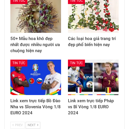
TIN TỨC
TIN TỨC
50+ Mẫu hoa khô đẹp
Các loại hoa giả trang trí
nhất được nhiều người ưa
đẹp phổ biến hiện nay
chuộng hiện nay
TIN TỨC
TIN TỨC
Link xem trực tiếp Bồ Đào
Link xem trực tiếp Pháp
Nha vs Slovenia Vòng 1/8
vs Bỉ Vòng 1/8 EURO
EURO 2024
2024
PREV
NEXT