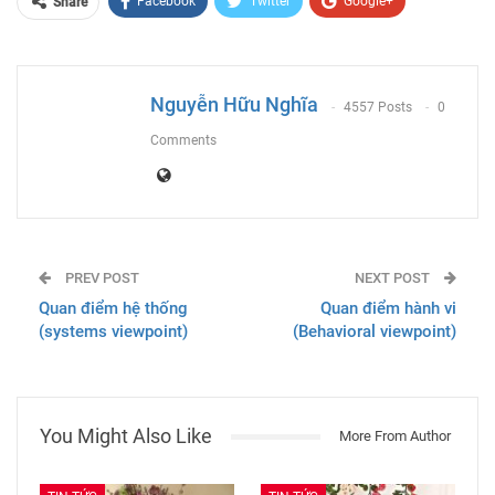
Facebook
Twitter
Google+
Share
ReddIt
WhatsApp
Pinterest
Email
Nguyễn Hữu Nghĩa
4557 Posts
0
Comments
PREV POST
NEXT POST
Quan điểm hệ thống
Quan điểm hành vi
(systems viewpoint)
(Behavioral viewpoint)
You Might Also Like
More From Author