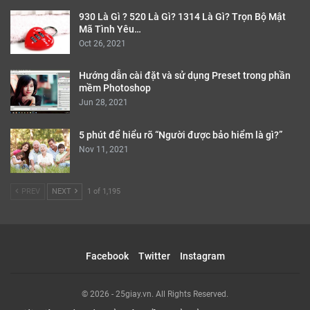
930 Là Gì ? 520 Là Gì? 1314 Là Gì? Trọn Bộ Mật
Mã Tình Yêu…
Oct 26, 2021
Hướng dẫn cài đặt và sử dụng Preset trong phần
mềm Photoshop
Jun 28, 2021
5 phút để hiểu rõ “Người được bảo hiểm là gì?”
Nov 11, 2021
PREV
NEXT
1 of 1,195
Facebook
Twitter
Instagram
© 2026 - 25giay.vn. All Rights Reserved.