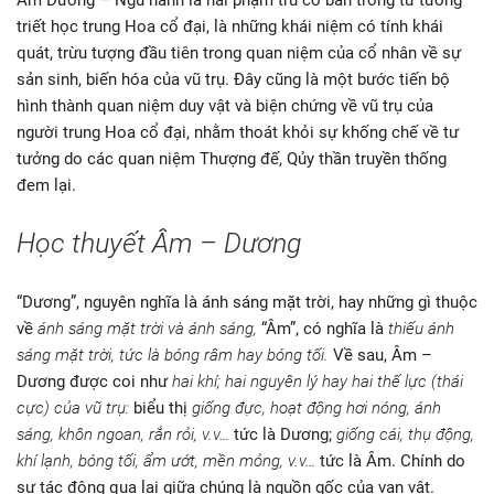
Âm Dương – Ngũ hành là hai phạm trù cơ bản trong tư tưởng
triết học trung Hoa cổ đại, là những khái niệm có tính khái
quát, trừu tượng đầu tiên trong quan niệm của cổ nhân về sự
sản sinh, biến hóa của vũ trụ. Đây cũng là một bước tiến bộ
hình thành quan niệm duy vật và biện chứng về vũ trụ của
người trung Hoa cổ đại, nhằm thoát khỏi sự khống chế về tư
tưởng do các quan niệm Thượng đế, Qủy thần truyền thống
đem lại.
Học thuyết Âm – Dương
“Dương”, nguyên nghĩa là ánh sáng mặt trời, hay những gì thuộc
về
ánh sáng mặt trời và ánh sáng,
“Âm”, có nghĩa là
thiếu ánh
sáng mặt trời, tức là bóng râm hay bóng tối.
Về sau, Âm –
Dương được coi như
hai khí; hai nguyên lý hay hai thế lực (thái
cực) của vũ trụ:
biểu thị
giống đực, hoạt động hơi nóng, ánh
sáng, khôn ngoan, rắn rỏi, v.v…
tức là Dương;
giống cái, thụ động,
khí lạnh, bóng tối, ẩm ướt, mền mỏng, v.v…
tức là Âm. Chính do
sự tác động qua lại giữa chúng là nguồn gốc của vạn vật.