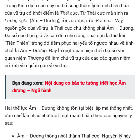
Trong Kinh dịch sau này có bổ sung thêm lịch trình biến hóa
của vũ trụ có khởi điểm là
Thái cực
. Từ Thái cực mà sinh ra
Lưỡng nghi
(Âm – Dương), rồi
Tứ tượng,
rồi
Bát quái.
Vậy,
nguồn gốc của vũ trụ là Thái cục chứ không phải Âm – Dương.
Đa số các học giả về sau đều cho rằng Thái cực là thứ khí
“Tiên Thiên”, trong đó tiềm phục hai yếu tố ngược nhau về tính
chất là Âm – Dương. Đây là một quan niệm tiến bộ so với
quan niệm Thượng đế làm chủ vũ trụ của các các quan niệm
cổ xưa về nguồn gốc về vũ trụ.
Bạn đang xem:
Nội dung cơ bản tư tưởng triết học Âm
dương – Ngũ hành
Hai thế lực Âm – Dương không tồn tại biệt lập mà thống nhất,
ước chế lẫn nhau như một một mâu thuẫn theo các nguyên lý
sau:
Âm – Dương thống nhất thành Thái cực. Nguyên lý này