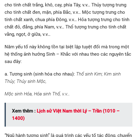
cho tính chất trắng, khô, cay, phía Tây, v.v… Thủy tượng trưng
cho tính chất đen, mặn, phía Bắc, v.v… Mộc tượng trưng cho
tính chất xanh, chua phía Đông, v.v… Hỏa tượng trưng cho tính
chất đỏ, đắng, phía Nam, v.v… Thổ tượng trưng cho tính chất
vằng, ngọt, ở giữa, v.v…
Năm yếu tố này không tồn tại biệt lập tuyệt đối mà trong một
hệ thống ảnh hưởng Sinh – Khắc với nhau theo các nguyên tắc
sau đây:
a. Tương sinh (sinh hóa cho nhau):
Thổ sinh Kim; Kim sinh
Thủy; Thủy sinh Mộc,
Mộc sinh Hỏa, Hỏa sinh Thổ, v.v…
Xem thêm :
Lịch sử Việt Nam thời Lý – Trần (1010 –
1400)
“Ngũ hành tương sinh” là quá trình các yếu tố tác động, chuyển