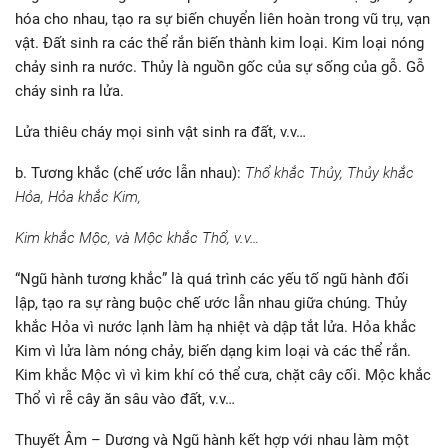
hóa cho nhau, tạo ra sự biến chuyển liên hoàn trong vũ trụ, vạn
vật. Đất sinh ra các thể rắn biến thành kim loại. Kim loại nóng
chảy sinh ra nước. Thủy là nguồn gốc của sự sống của gỗ. Gỗ
cháy sinh ra lửa.
Lửa thiêu cháy mọi sinh vật sinh ra đất, v.v…
b. Tương khắc (chế ước lẫn nhau):
Thổ khắc Thủy, Thủy khắc
Hỏa, Hỏa khắc Kim,
Kim khắc Mộc, và Mộc khắc Thổ, v.v…
“Ngũ hành tương khắc” là quá trình các yếu tố ngũ hành đối
lập, tạo ra sự ràng buộc chế ước lẫn nhau giữa chúng. Thủy
khắc Hỏa vì nước lạnh làm hạ nhiệt và dập tắt lửa. Hỏa khắc
Kim vì lửa làm nóng chảy, biến dạng kim loại và các thể rắn.
Kim khắc Mộc vì vì kim khí có thể cưa, chặt cây cối. Mộc khắc
Thổ vì rễ cây ăn sâu vào đất, v.v…
Thuyết Âm – Dương và Ngũ hành kết hợp với nhau làm một