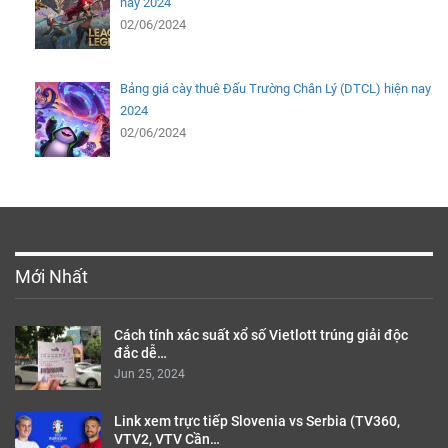
nay 2024
02/06/2024
Bảng giá cày thuê Đấu Trường Chân Lý (DTCL) hiện nay
2024
02/06/2024
Mới Nhất
Cách tính xác suất xổ số Vietlott trúng giải độc
đắc dễ…
Jun 25, 2024
Link xem trực tiếp Slovenia vs Serbia (TV360,
VTV2, VTV Cần…