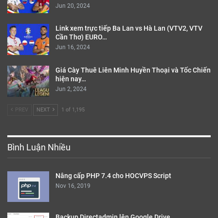
Jun 20, 2024
Link xem trực tiếp Ba Lan vs Hà Lan (VTV2, VTV
Cần Thơ) EURO…
Jun 16, 2024
Giá Cày Thuê Liên Minh Huyền Thoại và Tốc Chiến
hiện nay…
Jun 2, 2024
PREV
NEXT
1 of 1,195
Bình Luận Nhiều
Nâng cấp PHP 7.4 cho HOCVPS Script
Nov 16, 2019
Backup Directadmin lên Google Drive