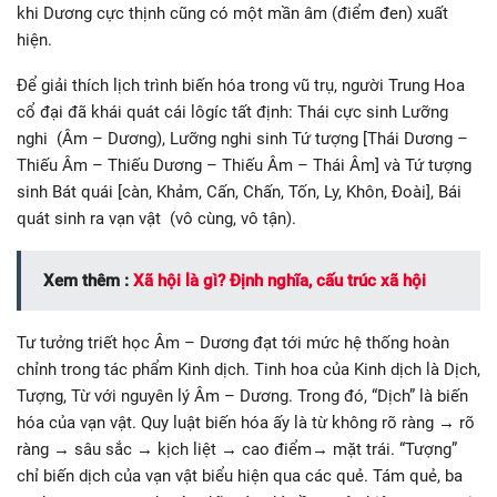
khi Dương cực thịnh cũng có một mần âm (điểm đen) xuất
hiện.
Để giải thích lịch trình biến hóa trong vũ trụ, người Trung Hoa
cổ đại đã khái quát cái lôgíc tất định: Thái cực sinh Lưỡng
nghi (Âm – Dương), Lưỡng nghi sinh Tứ tượng [Thái Dương –
Thiếu Âm – Thiếu Dương – Thiếu Âm – Thái Âm] và Tứ tượng
sinh Bát quái [càn, Khảm, Cấn, Chấn, Tốn, Ly, Khôn, Đoài], Bái
quát sinh ra vạn vật (vô cùng, vô tận).
Xem thêm :
Xã hội là gì? Định nghĩa, cấu trúc xã hội
Tư tưởng triết học Âm – Dương đạt tới mức hệ thống hoàn
chỉnh trong tác phẩm Kinh dịch. Tinh hoa của Kinh dịch là Dịch,
Tượng, Từ với nguyên lý Âm – Dương. Trong đó, “Dịch” là biến
hóa của vạn vật. Quy luật biến hóa ấy là từ không rõ ràng → rõ
ràng → sâu sắc → kịch liệt → cao điểm→ mặt trái. “Tượng”
chỉ biến dịch của vạn vật biểu hiện qua các quẻ. Tám quẻ, ba