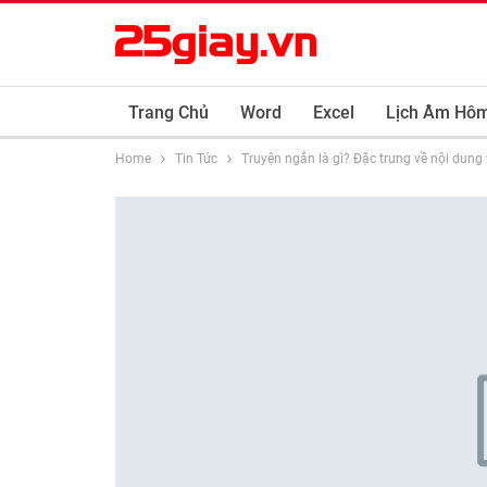
Trang Chủ
Word
Excel
Lịch Âm Hô
Home
Tin Tức
Truyện ngắn là gì? Đặc trưng về nội dung 