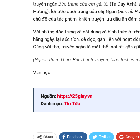
truyện ngắn
Bức tranh của em gái tôi
(Tạ Duy Anh), s
Hương), lời ước dưới trăng của chị Ngàn (
Bên hồ H
chủ đề của tác phẩm, khiến truyện lưu dấu ấn đậm 
Với những đặc trưng về nội dung và hình thức ở trên
hằng ngày, lại súc tích, dễ đọc, gắn liền với hoạt đ
Cùng với thơ, truyện ngắn là một thể loại rất gần gũ
(Nguồn tham khảo: Bùi Thanh Truyền, Giáo trình văn 
Văn học
Nguồn:
https://25giay.vn
Danh mục:
Tin Tức
Facebook
Twitter
Google+
Share