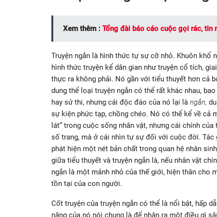
Xem thêm :
Tổng đài báo cáo cuộc gọi rác, tin 
Truyện ngắn là hình thức tự sự cỡ nhỏ. Khuôn khổ n
hình thức truyện kể dân gian như truyện cổ tích, gia
thực ra không phải. Nó gần với tiểu thuyết hơn cả b
dung thể loại truyện ngắn có thể rất khác nhau, bao
hay sử thi, nhưng cái độc đáo của nó lại là
ngắn,
du
sự kiện phức tạp, chồng chéo. Nó có thể kể về cả 
lát” trong cuộc sống nhân vật, nhưng cái chính của 
số trang, mà ở cái nhìn tự sự đối với cuộc đời. Tá
phát hiện một nét bản chất trong quan hệ nhân sin
giữa tiểu thuyết và truyện ngắn là, nếu nhân vật chín
ngắn là một mảnh nhỏ của thế giới, hiện thân cho mộ
tồn tại của con người.
Cốt truyện của truyện ngắn có thể là nổi bật, hấp d
năng của nó nói chung là để nhận ra một điều gì s