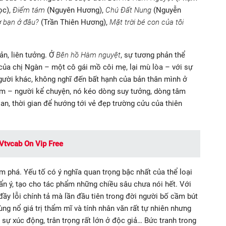
ọc),
Điểm tám
(Nguyên Hương),
Chú Đất Nung
(Nguyễn
ờ bạn ở đâu?
(Trần Thiên Hương),
Mặt trời bé con của tôi
ản, liên tưởng. Ở
Bên hồ Hàm nguyệt
, sự tương phản thể
 của chị Ngàn – một cô gái mồ côi mẹ, lại mù lòa – với sự
người khác, không nghĩ đến bất hạnh của bản thân mình ở
Tâm – người kể chuyện, nó kéo dòng suy tưởng, dòng tâm
an, thời gian để hướng tới vẻ đẹp trường cửu của thiên
Vtvcab On Vip Free
ấm phá. Yếu tố có ý nghĩa quan trọng bậc nhất của thể loại
 ẩn ý, tạo cho tác phẩm những chiều sâu chưa nói hết. Với
đầy lỗi chính tả mà lần đầu tiên trong đời người bố cầm bút
ùng nổ giá trị thẩm mĩ và tính nhân văn rất tự nhiên nhưng
 sự xúc động, trân trọng rất lớn ở độc giả… Bức tranh trong