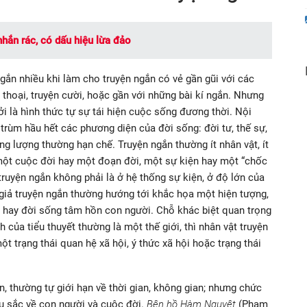
nhắn rác, có dấu hiệu lừa đảo
gắn nhiều khi làm cho truyện ngắn có vẻ gần gũi với các
i thoại, truyện cười, hoặc gần với những bài kí ngắn. Nhưng
ởi là hình thức tự sự tái hiện cuộc sống đương thời. Nội
 trùm hầu hết các phương diện của đời sống: đời tư, thế sự,
ng lượng thường hạn chế. Truyện ngắn thường ít nhân vật, ít
một cuộc đời hay một đoạn đời, một sự kiện hay một “chốc
truyện ngắn không phải là ở hệ thống sự kiện, ở độ lớn của
c giả truyện ngắn thường hướng tới khắc họa một hiện tượng,
h hay đời sống tâm hồn con người. Chỗ khác biệt quan trọng
h của tiểu thuyết thường là một thế giới, thì nhân vật truyện
t trạng thái quan hệ xã hội, ý thức xã hội hoặc trạng thái
ẫn, thường tự giới hạn về thời gian, không gian; nhưng chức
âu sắc về con người và cuộc đời.
Bên hồ Hàm Nguyệt
(Phạm