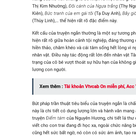
Thị Kim Nhường),
Đôi cánh của Ngựa trắng
(Thy Ng
Kiên),
Bức tranh của em gái tôi
(Tạ Duy Anh),
Bây gi
(Thùy Linh),… thể hiện rất rõ đặc điểm này.
Kết cấu của truyện ngắn thường là một sự tương ph
hiện rất rõ giữa hoàn cảnh tội nghiệp, đáng thương
hiền thảo, chăm khéo và cái tâm sống hết lòng vì 
nhân vật. Điều này tác động rất lớn đến nhân vật 
trạng của cô bé vượt thoát sự hữu hạn của không gi
lương con người.
Xem thêm :
Tài khoản Vtvcab On miễn phí, Acc 
Bút pháp trần thuật tiêu biểu của truyện ngắn là ch
này là chi tiết có dung lượng lớn và hành văn mang
truyện
Điểm tám
của Nguyên Hương, chi tiết lá thư 
viết cho con trai đang đi học xa, ngoài chức năng b
cũng hết sức bất ngờ, nó còn có sức ám ảnh, tạo ra