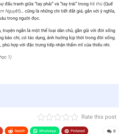
ự đấu tranh giữa “tay phải” và “tay trái” trong
Kẻ thù
(Quế
àm Nguyệt
)… cũng là những chi tiết đắt giá, gắn với ý nghĩa,
sâu trong người đọc.
, truyện ngắn là một thể loại dân chủ, gần gũi với đời sống
ộng báo chí, có tác dụng, ảnh hưởng kịp thời trong đời sống.
i, phù hợp với đặc trưng tiếp nhận thẩm mĩ của thiếu nhi.
học 1)
Rate this post
ReddIt
WhatsApp
Pinterest
0