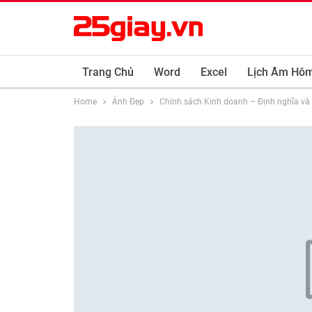
Trang Chủ
Word
Excel
Lịch Âm Hô
Home
Ảnh Đẹp
Chính sách Kinh doanh – Định nghĩa và