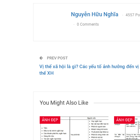
Nguyễn Hữu Nghĩa
4557 Po
0 Comments
PREV POST
Vị thế xã hội là gì? Các yếu tố ảnh hưởng đến vị
thế XH
You Might Also Like
ẢNH ĐẸP
ẢNH ĐẸP