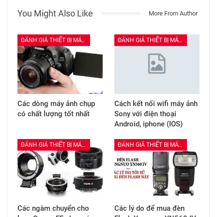
You Might Also Like
More From Author
ĐÁNH GIÁ THIẾT BỊ MÁY ẢNH
ĐÁNH GIÁ THIẾT BỊ MÁY ẢNH
Các dòng máy ảnh chụp
Cách kết nối wifi máy ảnh
có chất lượng tốt nhất
Sony với điện thoại
Android, iphone (IOS)
ĐÁNH GIÁ THIẾT BỊ MÁY ẢNH
ĐÁNH GIÁ THIẾT BỊ MÁY ẢNH
Các ngàm chuyển cho
Các lý do để mua đèn