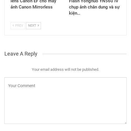
lens Canon EF cho máy
Flash Yongnuo YN560 IV
ảnh Canon Mirrorless
chụp ảnh chân dung và sự
kiện…
PREV
NEXT
Leave A Reply
Your email address will not be published.