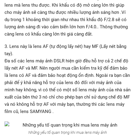
lens mà lens thu được. Khi khẩu có độ mở càng lớn thì giúp
cho máy ảnh sẽ càng thu được nhiều lượng ánh sáng hơn .Ví
dụ trong 1 khoảng thời gian như nhau thì khẩu độ F/2.8 sẽ có
lượng ánh sáng đi vào cảm biến lớn hơn F/4.0.. Thông thường
càng lens có khẩu càng lớn thì giá càng đắt.
3. Lens này là lens AF (tự động lấy nét) hay MF (Lấy nét bằng
tay).
Đa số các lens máy ảnh DSLR hiện giờ đều hỗ trợ cả 2 chế độ
lấy nét AF và MF. Nên người mua cần kiểm tra kỹ để đảm bảo
là lens có AF và đảm bảo hoạt động ổn định. Ngoài ra bạn cần
phải để ý khả năng hỗ trợ của lens đó đối với máy ảnh của
mình hay không, vì có thể có một số lens máy ảnh của nhà sản
xuất của bên thứ 3 nó chỉ cho phép bạn chỉ sử dụng chế độ MF
và nó không hỗ trợ AF với máy bạn, thường thì các lens máy
film cũ, lens SAMYANG .
Những yếu tố quan trọng khi mua lens máy ảnh