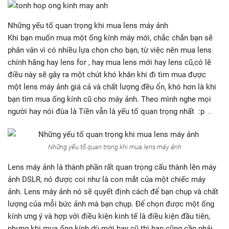
Những yếu tố quan trọng khi mua lens máy ảnh
Khi bạn muốn mua một ống kính máy mới, chắc chắn bạn sẽ
phân vân vì có nhiều lựa chọn cho bạn, từ việc nên mua lens
chính hãng hay lens for , hay mua lens mới hay lens cũ,có lẽ
điều này sẽ gây ra một chút khó khăn khi đi tìm mua được
một lens máy ảnh giá cả và chất lượng đều ổn, khó hơn là khi
bạn tìm mua ống kính cũ cho máy ảnh. Theo mình nghe mọi
người hay nói đùa là Tiền vẫn là yếu tố quan trọng nhất :p .
Những yếu tố quan trọng khi mua lens máy ảnh
Lens máy ảnh là thành phần rất quan trọng cấu thành lên máy
ảnh DSLR, nó được coi như là con mắt của một chiếc máy
ảnh. Lens máy ảnh nó sẽ quyết định cách để bạn chụp và chất
lượng của mỗi bức ảnh mà bạn chụp. Để chọn được một ống
kính ưng ý và hợp với điều kiện kinh tế là điều kiện đầu tiên,
nhưng khi mua ống kính dù mới hay cũ thì bạn cũng cần phải