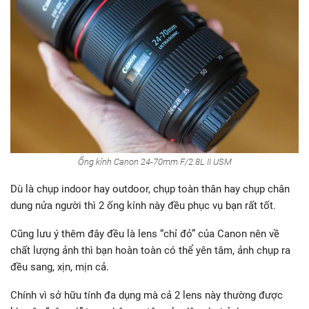
Ống kính Canon 24-70mm F/2.8L II USM
Dù là chụp indoor hay outdoor, chụp toàn thân hay chụp chân
dung nửa người thì 2 ống kính này đều phục vụ bạn rất tốt.
Cũng lưu ý thêm đây đều là lens “chỉ đỏ” của Canon nên về
chất lượng ảnh thì bạn hoàn toàn có thể yên tâm, ảnh chụp ra
đều sang, xịn, mịn cả.
Chính vì sở hữu tính đa dụng mà cả 2 lens này thường được