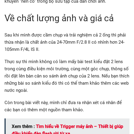
khuyên “nên có” trong bộ sưu tập của dân chơi ảnh.
Về chất lượng ảnh và giá cả
Sau khi mình được cầm chụp và trải nghiệm cả 2 ống thì phải
thừa nhận là chất ảnh của 24-70mm F/2.8 II có nhỉnh hơn 24-
105mm F/4L IS II.
Thực sự thì mình không có làm mấy bài test kiểu đặt 2 lens
trong cùng điều kiện môi trường, cùng một góc chụp, thông số
rồi đặt lên bàn cân so sánh ảnh chụp của 2 lens. Nếu bạn thích
những bài so sánh kiểu đó thì có thể tham khảo thêm các web
nước ngoài.
Còn trong bài viết này, mình chỉ đưa ra nhận xét cá nhân để
các bạn có thêm một nguồn tham khảo.
Xem thêm :
Tìm hiểu về Trigger máy ảnh – Thiết bị giúp
điều khiển đèn flash rời từ xa