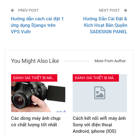
ĐÁNH GIÁ THIẾT BỊ MÁY ẢNH
ĐÁNH GIÁ THIẾT BỊ MÁY ẢNH
Các dòng máy ảnh chụp
Cách kết nối wifi máy ảnh
có chất lượng tốt nhất
Sony với điện thoại
Android, iphone (IOS)
ĐÁNH GIÁ THIẾT BỊ MÁY ẢNH
ĐÁNH GIÁ THIẾT BỊ MÁY ẢNH
Các ngàm chuyển cho
So sánh độ xóa phông
lens Canon EF cho máy
của lens 50F/1.8 và 75-
ảnh Canon Mirrorless
300F4-5.6