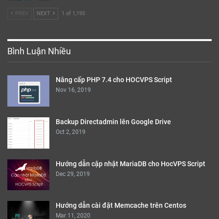
Backup Directadmin lên Google Drive
Oct 2, 2019
Hướng dẫn cập nhật MariaDB cho HocVPS Script
Dec 29, 2019
Hướng dẫn cài đặt Memcache trên Centos
Mar 11, 2020
PREV
NEXT
1 of 1,194
Bài Ngẫu Nhiên
Hard Disk Drive – ổ cứng là gì ?
Sep 8, 2021