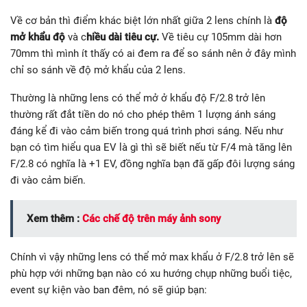
Về cơ bản thì điểm khác biệt lớn nhất giữa 2 lens chính là
độ
mở khẩu độ
và c
hiều dài tiêu cự.
Về tiêu cự 105mm dài hơn
70mm thì mình ít thấy có ai đem ra để so sánh nên ở đây mình
chỉ so sánh về độ mở khẩu của 2 lens.
Thường là những lens có thể mở ở khẩu độ F/2.8 trở lên
thường rất đắt tiền do nó cho phép thêm 1 lượng ánh sáng
đáng kể đi vào cảm biến trong quá trình phơi sáng. Nếu như
bạn có tìm hiểu qua EV là gì thì sẽ biết nếu từ F/4 mà tăng lên
F/2.8 có nghĩa là +1 EV, đồng nghĩa bạn đã gấp đôi lượng sáng
đi vào cảm biến.
Xem thêm :
Các chế độ trên máy ảnh sony
Chính vì vậy những lens có thể mở max khẩu ở F/2.8 trở lên sẽ
phù hợp với những bạn nào có xu hướng chụp những buổi tiệc,
event sự kiện vào ban đêm, nó sẽ giúp bạn: