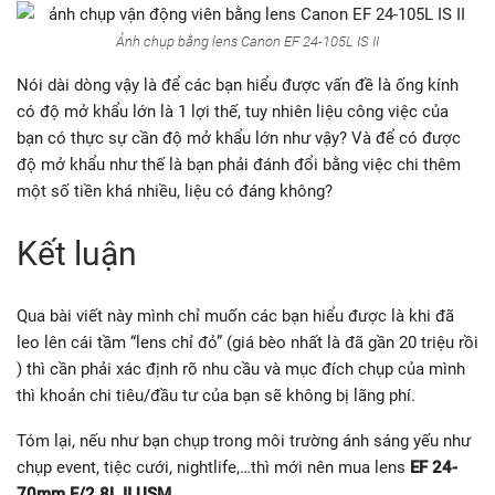
Qua bài viết này mình chỉ muốn các bạn hiểu được là khi đã
leo lên cái tầm “lens chỉ đỏ” (giá bèo nhất là đã gần 20 triệu rồi
) thì cần phải xác định rõ nhu cầu và mục đích chụp của mình
thì khoản chi tiêu/đầu tư của bạn sẽ không bị lãng phí.
Tóm lại, nếu như bạn chụp trong môi trường ánh sáng yếu như
chụp event, tiệc cưới, nightlife,…thì mới nên mua lens
EF 24-
70mm F/2.8L II USM
.
Ngược lại, nếu như chụp ở môi trường có ánh sáng đầy đủ thì
lens
EF 24-105mm F/4L II IS USM
là dư dùng. Lúc này bạn sẽ
tiết kiệm được một khoản kha khá để sắm những phụ kiện
khác như đèn flash rời, tản sáng, dây đeo, grip, pin, thẻ nhớ,…
Hoặc gọn hơn là đăng ký một khóa học nhiếp ảnh để nâng cao
kiến thức của mình.
Về chất ảnh 24-105mm F/4L II IS thì trong bài viết mình đã cho
các bạn xem qua, các bạn hoàn toàn có thể tự tin là ảnh chụp