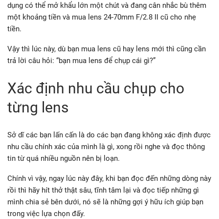
dụng có thể mở khẩu lớn một chút và đang cân nhắc bù thêm
một khoảng tiền và mua lens 24-70mm F/2.8 II cũ cho nhẹ
tiền.
Vậy thì lúc này, dù bạn mua lens cũ hay lens mới thì cũng cần
trả lời câu hỏi: “bạn mua lens để chụp cái gì?”
Xác định nhu cầu chụp cho
từng lens
Sở dĩ các bạn lấn cấn là do các bạn đang không xác định được
nhu cầu chính xác của mình là gì, xong rồi nghe và đọc thông
tin từ quá nhiều nguồn nên bị loạn.
Chính vì vậy, ngay lúc này đây, khi bạn đọc đến những dòng này
rồi thì hãy hít thở thật sâu, tĩnh tâm lại và đọc tiếp những gì
mình chia sẻ bên dưới, nó sẽ là những gợi ý hữu ích giúp bạn
trong việc lựa chọn đấy.