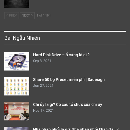
Share 50 bộ Preset miễn phí | Sadesign
Jun 27, 2021
Chi ủy là gì? Cơ cấu tổ chức của chi ủy
Nov 17, 2021
Nhà phân phối là gì? Nhà phân phối khác đại lý
như thế nào?
Sep 8, 2021
PREV
NEXT
1 of 1,195
Facebook
Twitter
Instagram
© 2026 - 25giay.vn. All Rights Reserved.