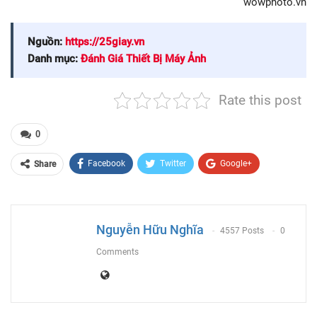
Facebook
Twitter
Google+
Share
ReddIt
WhatsApp
Pinterest
Email
Nguyễn Hữu Nghĩa
4557 Posts
0
Comments
PREV POST
NEXT POST
Hướng dẫn cách cài đặt 1
Hướng Dẫn Cài Đặt &
ứng dụng Django trên
Kích Hoạt Bản Quyền
VPS Vultr
SADESIGN PANEL
You Might Also Like
More From Author