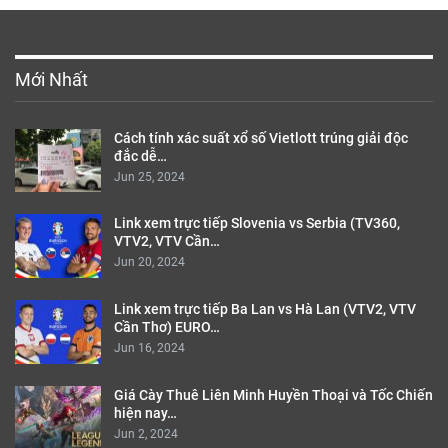
VTV2, VTV Cần…
Jun 20, 2024
Link xem trực tiếp Ba Lan vs Hà Lan (VTV2, VTV
Cần Thơ) EURO…
Jun 16, 2024
Giá Cày Thuê Liên Minh Huyền Thoại và Tốc Chiến
hiện nay…
Jun 2, 2024
PREV
NEXT
1 of 1,195
Bình Luận Nhiều
Nâng cấp PHP 7.4 cho HOCVPS Script
Nov 16, 2019