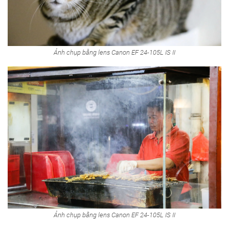
Ảnh chụp bằng lens Canon EF 24-105L IS II
Ảnh chụp bằng lens Canon EF 24-105L IS II
Nói dài dòng vậy là để các bạn hiểu được vấn đề là ống kính
có độ mở khẩu lớn là 1 lợi thế, tuy nhiên liệu công việc của
bạn có thực sự cần độ mở khẩu lớn như vậy? Và để có được
độ mở khẩu như thế là bạn phải đánh đổi bằng việc chi thêm
một số tiền khá nhiều, liệu có đáng không?
Kết luận