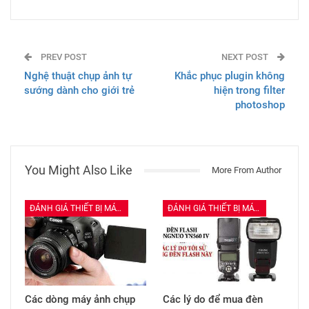
PREV POST
NEXT POST
Nghệ thuật chụp ảnh tự
Khắc phục plugin không
sướng dành cho giới trẻ
hiện trong filter
photoshop
You Might Also Like
More From Author
ĐÁNH GIÁ THIẾT BỊ MÁY ẢNH
ĐÁNH GIÁ THIẾT BỊ MÁY ẢNH
Các dòng máy ảnh chụp
Các lý do để mua đèn