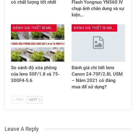
có chất lượng tốt nhất
Flash Yongnuo YN560 IV
chụp ảnh chân dung và sự
kiện…
ĐÁNH GIÁ THIẾT BỊ MÁY ẢNH
ĐÁNH GIÁ THIẾT BỊ MÁY ẢNH
So sánh độ xóa phông
Đánh giá chi tiết lens
của lens 50F/1.8 và 75-
Canon 24-70F/2.8L USM
300F4-5.6
– Năm 2021 có đáng
mua để sử dụng?
PREV
NEXT
Leave A Reply