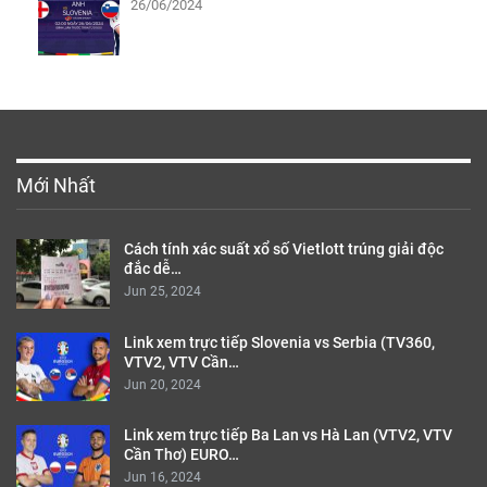
26/06/2024
Mới Nhất
Cách tính xác suất xổ số Vietlott trúng giải độc
đắc dễ…
Jun 25, 2024
Link xem trực tiếp Slovenia vs Serbia (TV360,
VTV2, VTV Cần…
Jun 20, 2024
Link xem trực tiếp Ba Lan vs Hà Lan (VTV2, VTV
Cần Thơ) EURO…
Jun 16, 2024