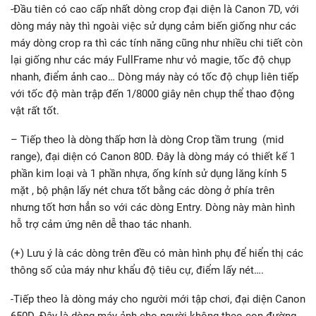
-Đầu tiên có cao cấp nhất dòng crop đại diện là Canon 7D, với
dòng máy này thì ngoài việc sử dụng cảm biến giống như các
máy dòng crop ra thì các tính năng cũng như nhiều chi tiết còn
lại giống như các máy FullFrame như vỏ magie, tốc độ chụp
nhanh, điểm ảnh cao… Dòng máy này có tốc độ chụp liên tiếp
với tốc độ màn trập đến 1/8000 giây nên chụp thể thao động
vật rất tốt.
– Tiếp theo là dòng thấp hơn là dòng Crop tầm trung (mid
range), đại diện có Canon 80D. Đây là dòng máy có thiết kế 1
phần kim loại và 1 phần nhựa, ống kính sử dụng lăng kính 5
mặt , bộ phận lấy nét chưa tốt bằng các dòng ở phía trên
nhưng tốt hơn hẳn so với các dòng Entry. Dòng này màn hình
hỗ trợ cảm ứng nên dễ thao tác nhanh.
(+) Lưu ý là các dòng trên đều có màn hình phụ để hiển thị các
thông số của máy như khẩu độ tiêu cự, điểm lấy nét….
-Tiếp theo là dòng máy cho người mới tập chơi, đại diện Canon
650D. Đây là dòng máy ảnh cho người không theo con đường