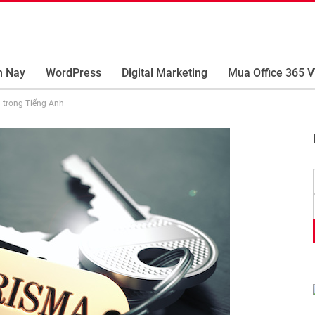
m Nay
WordPress
Digital Marketing
Mua Office 365 V
ụ trong Tiếng Anh
he Income Management Platform
 together automated vaults, lending, concentrated liquidity, and position analyti