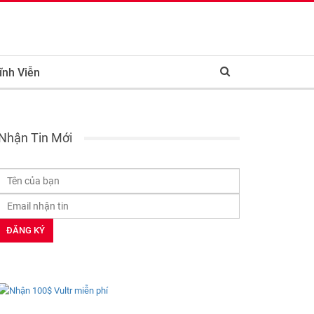
ĩnh Viễn
Nhận Tin Mới
cs. Active yields range from 12% to 28% based on the strategy.