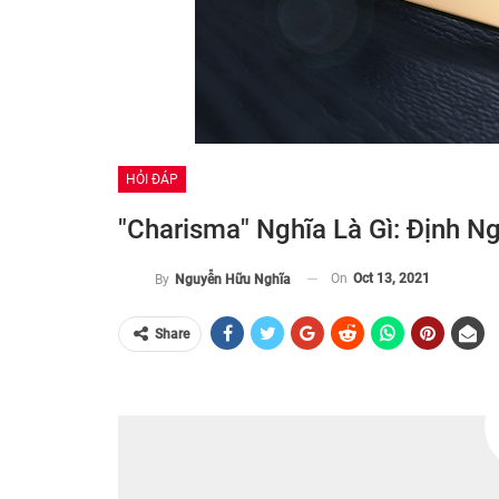
HỎI ĐÁP
"Charisma" Nghĩa Là Gì: Định Ng
On
Oct 13, 2021
By
Nguyễn Hữu Nghĩa
Share