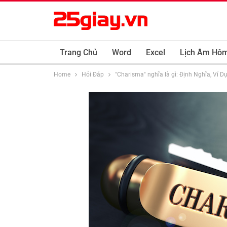
Trang Chủ
Word
Excel
Lịch Âm Hô
Home
Hỏi Đáp
"Charisma" nghĩa là gì: Định Nghĩa, Ví D
Kamino: Detailed Overview of t
Kamino Finance
is an all-in-one tool for yield maximization. The platform brings