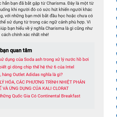
c hẳn bạn đã bắt gặp từ Charisma. Đây là một từ
huống khi người đó có sức hút khiến người khác
ưng, với những bạn mới bắt đầu học hoặc chưa có
ó thể sử dụng từ trong các ngữ cảnh phù hợp. Vì
giúp bạn hiểu về ý nghĩa Charisma là gì cũng như
 cách chính xác nhất nhé!
 bạn quan tâm
sử dụng của Soda ash trong xử lý nước hồ bơi
biết gì dòng chip thế hệ thứ 6 của Intel
, hàng Outlet Adidas nghĩa là gì?
T LÝ HÓA, CÁC PHƯƠNG TRÌNH NHIỆT PHẢN
Ế VÀ ỨNG DỤNG CỦA KALI CLORAT
 Những Quốc Gia Có Continental Breakfast