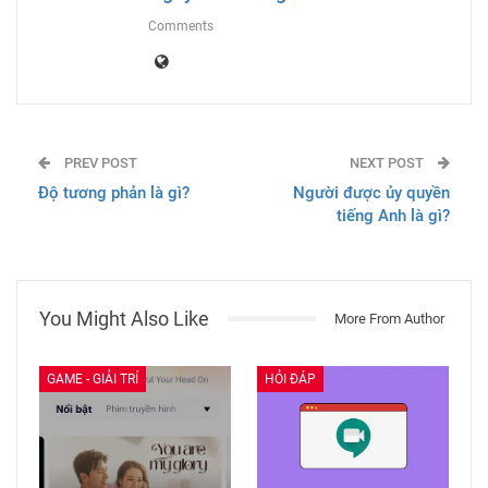
Comments
PREV POST
NEXT POST
Độ tương phản là gì?
Người được ủy quyền
tiếng Anh là gì?
You Might Also Like
More From Author
GAME - GIẢI TRÍ
HỎI ĐÁP