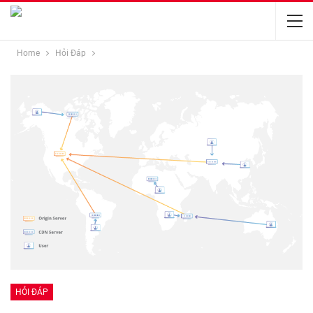
Home
Hỏi Đáp
HỎI ĐÁP