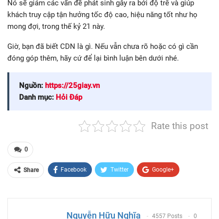
Nó sẽ giảm các vấn đề phát sinh gây ra bởi độ trễ và giúp
khách truy cập tận hưởng tốc độ cao, hiệu năng tốt như họ
mong đợi, trong thế kỷ 21 này.
Giờ, bạn đã biết CDN là gì. Nếu vẫn chưa rõ hoặc có gì cần
đóng góp thêm, hãy cứ để lại bình luận bên dưới nhé.
Nguồn:
https://25giay.vn
Danh mục:
Hỏi Đáp
Rate this post
0
Facebook
Twitter
Google+
Share
ReddIt
WhatsApp
Pinterest
Email
Nguyễn Hữu Nghĩa
4557 Posts
0