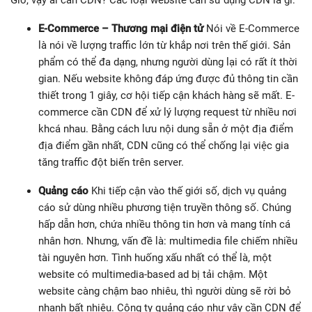
Giờ, vậy ai cần CDN? Các loại website cần sử dụng CDN là gì:
E-Commerce – Thương mại điện tử
Nói về E-Commerce
là nói về lượng traffic lớn từ khắp nơi trên thế giới. Sản
phẩm có thể đa dạng, nhưng người dùng lại có rất ít thời
gian. Nếu website không đáp ứng được đủ thông tin cần
thiết trong 1 giây, cơ hội tiếp cận khách hàng sẽ mất. E-
commerce cần CDN để xử lý lượng request từ nhiều nơi
khcá nhau. Bằng cách lưu nội dung sẵn ở một địa điểm
địa điểm gần nhất, CDN cũng có thể chống lại việc gia
tăng traffic đột biến trên server.
Quảng cáo
Khi tiếp cận vào thế giới số, dịch vụ quảng
cáo sử dùng nhiều phương tiện truyền thông số. Chúng
hấp dẫn hơn, chứa nhiều thông tin hơn và mang tính cá
nhân hơn. Nhưng, vấn đề là: multimedia file chiếm nhiều
tài nguyên hơn. Tình huống xấu nhất có thể là, một
website có multimedia-based ad bị tải chậm. Một
website càng chậm bao nhiêu, thì người dùng sẽ rời bỏ
nhanh bất nhiêu. Công ty quảng cáo như vậy cần CDN để