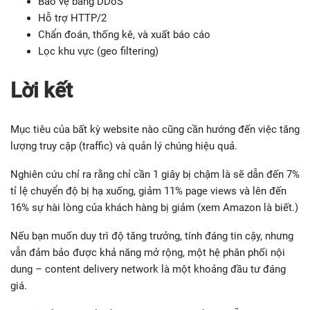
Bảo vệ bằng DDoS
Hỗ trợ HTTP/2
Chẩn đoán, thống kê, và xuất báo cáo
Lọc khu vực (geo filtering)
Lời kết
Mục tiêu của bất kỳ website nào cũng cần hướng đến việc tăng
lượng truy cập (traffic) và quản lý chúng hiệu quả.
Nghiên cứu chỉ ra rằng chỉ cần 1 giây bị chậm là sẽ dẫn đến 7%
tỉ lệ chuyển độ bị hạ xuống, giảm 11% page views và lên đến
16% sự hài lòng của khách hàng bị giảm (xem Amazon là biết.)
Nếu bạn muốn duy trì độ tăng trưởng, tính đáng tin cậy, nhưng
vẫn đảm bảo được khả năng mở rộng, một hệ phân phối nội
dung – content delivery network là một khoảng đầu tư đáng
giá.