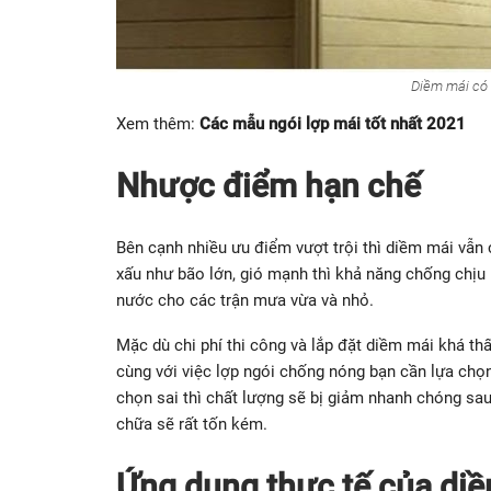
Diềm mái có 
Xem thêm:
Các mẫu ngói lợp mái tốt nhất 2021
Nhược điểm hạn chế
Bên cạnh nhiều ưu điểm vượt trội thì diềm mái vẫn c
xấu như bão lớn, gió mạnh thì khả năng chống chịu 
nước cho các trận mưa vừa và nhỏ.
Mặc dù chi phí thi công và lắp đặt diềm mái khá thấ
cùng với việc lợp ngói chống nóng bạn cần lựa chọ
chọn sai thì chất lượng sẽ bị giảm nhanh chóng sau 
chữa sẽ rất tốn kém.
Ứng dụng thực tế của diề