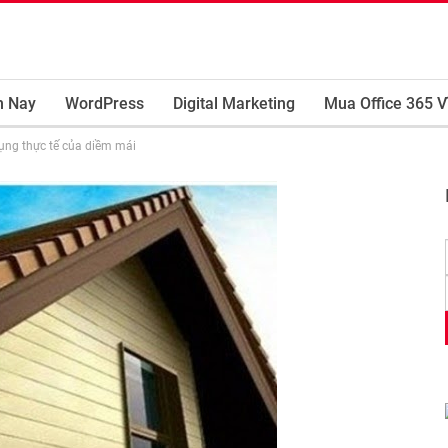
m Nay
WordPress
Digital Marketing
Mua Office 365 V
ụng thực tế của diềm mái