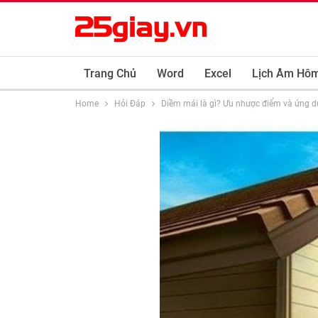
Trang Chủ
Word
Excel
Lịch Âm Hô
Home
Hỏi Đáp
Diềm mái là gì? Ưu nhược điểm và ứng d