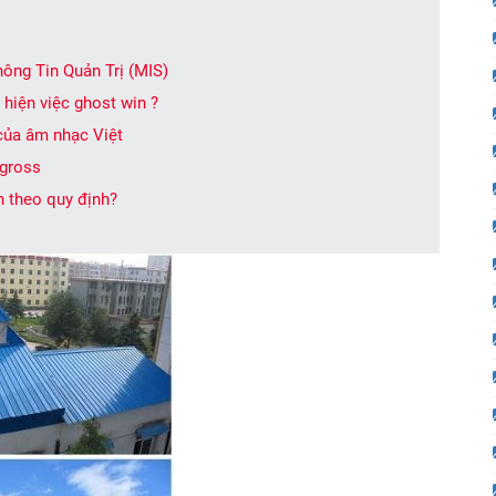
ông Tin Quản Trị (MIS)
 hiện việc ghost win ?
 của âm nhạc Việt
 gross
nh theo quy định?