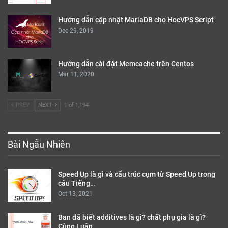
Hướng dẫn cập nhật MariaDB cho HocVPS Script
Dec 29, 2019
Hướng dẫn cài đặt Memcache trên Centos
Mar 11, 2020
PREV
NEXT
1 of 1,194
Bài Ngẫu Nhiên
Speed Up là gì và cấu trúc cụm từ Speed Up trong
câu Tiếng…
Oct 13, 2021
Ban đã biết additives là gì? chất phụ gia là gì?
Cùng Luân…