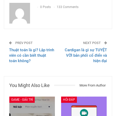
Email
0 Posts
133 Comments
PREV POST
NEXT POST
Thuật toán là gì? Lập trình
Cardigan là gì sự TUYỆT
viên có cần biết thuật
VỜI bản phối cổ điển và
toán không?
hiện đại
You Might Also Like
More From Author
GAME - GIẢI TRÍ
HỎI ĐÁP