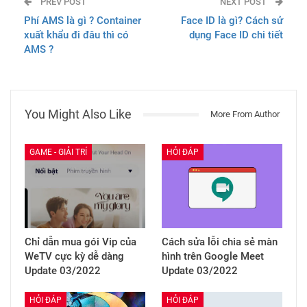
PREV POST
NEXT POST
Phí AMS là gì ? Container
Face ID là gì? Cách sử
xuất khẩu đi đâu thì có
dụng Face ID chi tiết
AMS ?
You Might Also Like
More From Author
GAME - GIẢI TRÍ
HỎI ĐÁP
Chỉ dẫn mua gói Vip của
Cách sửa lỗi chia sẻ màn
WeTV cực kỳ dễ dàng
hình trên Google Meet
Update 03/2022
Update 03/2022
HỎI ĐÁP
HỎI ĐÁP