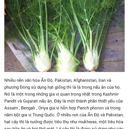
Nhiều nền văn hóa Ấn Độ, Pakistan, Afghanistan, Iran và
phương Đông sử dụng hạt giống thì là là trong nấu ăn của họ.
Nó là một trong những gia vị quan trọng nhất trong Kashmir
Pandit và Gujarati nấu ăn. Đây là một thành phần thiết yếu của
Assam , Bengali , Oriya gia vị hỗn hợp Panch phoron và trong
năm bột gia vị Trung Quốc. Ở nhiều nơi của Ấn Độ và Pakistan,
hạt cây thì là nướng được tiêu thụ như mukhwas, một tiêu hóa
sau bữa ăn và hơi thở mát. Lá cây thì là được sử dụng như các