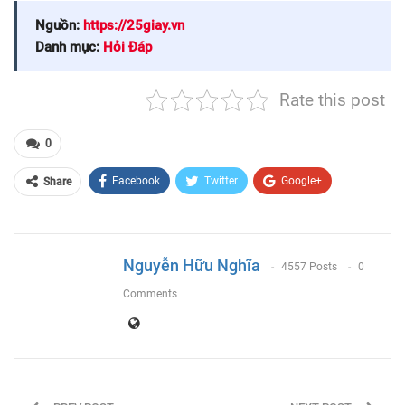
Nguồn:
https://25giay.vn
Danh mục:
Hỏi Đáp
Rate this post
0
Facebook
Twitter
Google+
Share
ReddIt
WhatsApp
Pinterest
Email
Nguyễn Hữu Nghĩa
4557 Posts
0
Comments