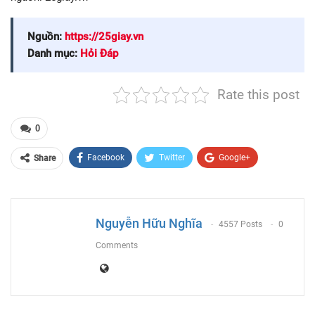
Nguồn:
https://25giay.vn
Danh mục:
Hỏi Đáp
Rate this post
0
Facebook
Twitter
Google+
Share
ReddIt
WhatsApp
Pinterest
Email
Nguyễn Hữu Nghĩa
4557 Posts
0
Comments