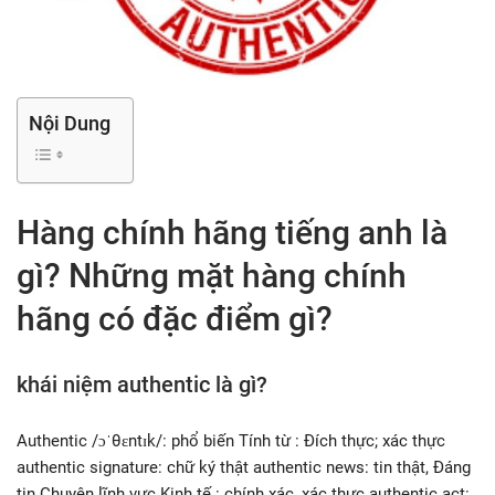
Nội Dung
Hàng chính hãng tiếng anh là
gì? Những mặt hàng chính
hãng có đặc điểm gì?
khái niệm authentic là gì?
Authentic /ɔˈθɛntɪk/: phổ biến Tính từ : Đích thực; xác thực
authentic signature: chữ ký thật authentic news: tin thật, Đáng
tin Chuyên lĩnh vực Kinh tế : chính xác, xác thực authentic act: