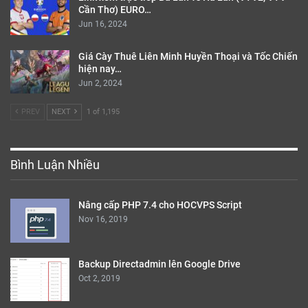
Cần Thơ) EURO…
Jun 16, 2024
Giá Cày Thuê Liên Minh Huyền Thoại và Tốc Chiến
hiện nay…
Jun 2, 2024
PREV
NEXT
1 of 1,195
Bình Luận Nhiều
Nâng cấp PHP 7.4 cho HOCVPS Script
Nov 16, 2019
Backup Directadmin lên Google Drive
Oct 2, 2019