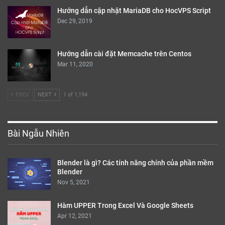
Hướng dẫn cập nhật MariaDB cho HocVPS Script
Dec 29, 2019
Hướng dẫn cài đặt Memcache trên Centos
Mar 11, 2020
PREV
NEXT
1 of 1,194
Bài Ngẫu Nhiên
Blender là gì? Các tính năng chính của phần mềm
Blender
Nov 5, 2021
Hàm UPPER Trong Excel Và Google Sheets
Apr 12, 2021