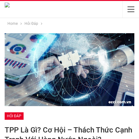
Home
Hỏi Đáp
HỎI ĐÁP
TPP Là Gì? Cơ Hội – Thách Thức Cạnh