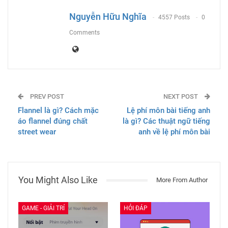
Email
Nguyễn Hữu Nghĩa
4557 Posts
0
Comments
PREV POST
NEXT POST
Flannel là gì? Cách mặc
Lệ phí môn bài tiếng anh
áo flannel đúng chất
là gì? Các thuật ngữ tiếng
street wear
anh về lệ phí môn bài
You Might Also Like
More From Author
GAME - GIẢI TRÍ
HỎI ĐÁP