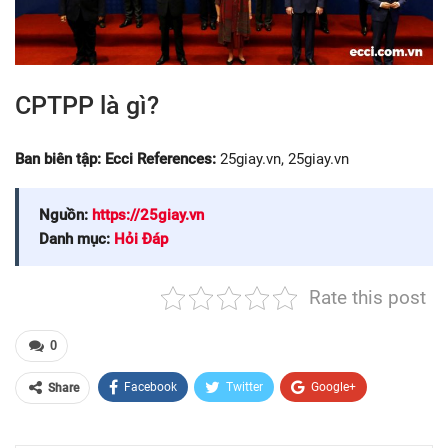
CPTPP là gì?
Ban biên tập: Ecci References:
25giay.vn, 25giay.vn
Nguồn:
https://25giay.vn
Danh mục:
Hỏi Đáp
Rate this post
0
Facebook
Twitter
Google+
Share
ReddIt
WhatsApp
Pinterest