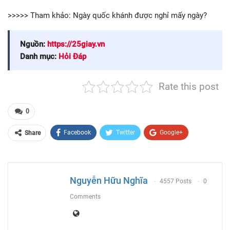
>>>>> Tham khảo: Ngày quốc khánh được nghỉ mấy ngày?
Nguồn:
https://25giay.vn
Danh mục:
Hỏi Đáp
Rate this post
0
Facebook
Twitter
Google+
Share
ReddIt
WhatsApp
Pinterest
Email
Nguyễn Hữu Nghĩa
4557 Posts
0
Comments