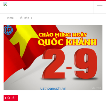
Home
Hỏi Đáp
HỎI ĐÁP