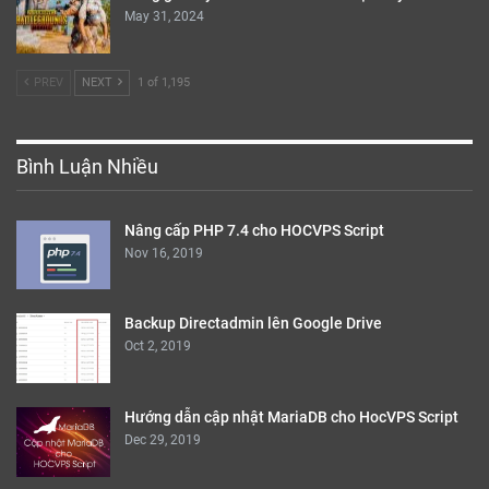
May 31, 2024
PREV
NEXT
1 of 1,195
Bình Luận Nhiều
Nâng cấp PHP 7.4 cho HOCVPS Script
Nov 16, 2019
Backup Directadmin lên Google Drive
Oct 2, 2019
Hướng dẫn cập nhật MariaDB cho HocVPS Script
Dec 29, 2019