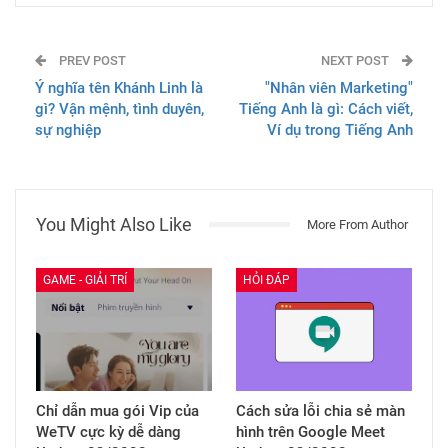
PREV POST
NEXT POST
Ý nghĩa tên Khánh Linh là
"Nhân viên Marketing"
gì? Vận mệnh, tình duyên,
Tiếng Anh là gì: Cách viết,
sự nghiệp
Ví dụ trong Tiếng Anh
You Might Also Like
More From Author
GAME - GIẢI TRÍ
HỎI ĐÁP
Chỉ dẫn mua gói Vip của
Cách sửa lỗi chia sẻ màn
WeTV cực kỳ dễ dàng
hình trên Google Meet