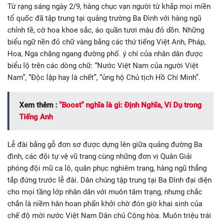
Từ rạng sáng ngày 2/9, hàng chục vạn người từ khắp mọi miền
tổ quốc đã tập trung tại quảng trường Ba Đình với hàng ngũ
chỉnh tề, cờ hoa khoe sắc, áo quần tươi màu đỏ dồn. Những
biểu ngữ nền đỏ chữ vàng bằng các thứ tiếng Việt Anh, Pháp,
Hoa, Nga chăng ngang đường phố. ý chí của nhân dân được
biểu lộ trên các dòng chữ: “Nước Việt Nam của người Việt
Nam”, “Độc lập hay là chết”, “ủng hộ Chủ tịch Hồ Chí Minh”.
Xem thêm :
"Boost" nghĩa là gì: Định Nghĩa, Ví Dụ trong
Tiếng Anh
Lễ đài bằng gỗ đơn sơ được dựng lên giữa quảng đường Ba
đình, các đội tự vệ vũ trang cùng những đơn vị Quân Giải
phóng đội mũ ca lô, quân phục nghiêm trang, hàng ngũ thẳng
tắp đứng trước lễ đài. Dân chúng tập trung tại Ba Đình đại diện
cho mọi tầng lớp nhân dân với muôn tâm trạng, nhưng chắc
chắn là niềm hân hoan phấn khởi chờ đón giờ khai sinh của
chế độ mới nước Việt Nam Dân chủ Cộng hòa. Muôn triệu trái