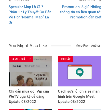
PREV POST
NEXT POST
Specular Map Là Gì ?
Promotion là gì? Những
Phần 1 : Lý Thuyết Cơ Bản
thông tin có liên quan tới
Về Pbr “Normal Map” Là
Promotion cần biết
Gì
You Might Also Like
More From Author
GAME - GIẢI TRÍ
HỎI ĐÁP
Chỉ dẫn mua gói Vip của
Cách sửa lỗi chia sẻ màn
WeTV cực kỳ dễ dàng
hình trên Google Meet
Update 03/2022
Update 03/2022