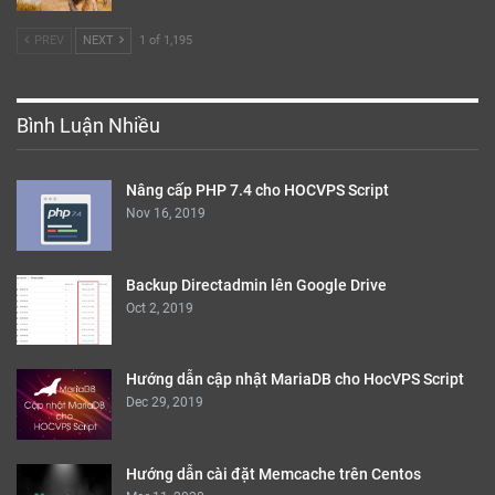
PREV
NEXT
1 of 1,195
Bình Luận Nhiều
Nâng cấp PHP 7.4 cho HOCVPS Script
Nov 16, 2019
Backup Directadmin lên Google Drive
Oct 2, 2019
Hướng dẫn cập nhật MariaDB cho HocVPS Script
Dec 29, 2019
Hướng dẫn cài đặt Memcache trên Centos