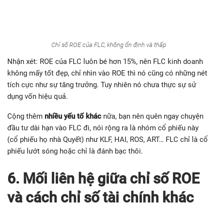
Chỉ số ROE của FLC, không ổn định và thấp
Nhận xét: ROE của FLC luôn bé hơn 15%, nên FLC kinh doanh
không mấy tốt đẹp, chỉ nhìn vào ROE thì nó cũng có những nét
tích cực như sự tăng trưởng. Tuy nhiên nó chưa thực sự sử
dụng vốn hiệu quả.
Cộng thêm
nhiều yếu tố khác
nữa, bạn nên quên ngay chuyện
đầu tư dài hạn vào FLC đi, nói rộng ra là nhóm cổ phiếu này
(cổ phiếu họ nhà Quyết) như KLF, HAI, ROS, ART… FLC chỉ là cổ
phiếu lướt sóng hoặc chỉ là đánh bạc thôi.
6. Mối liên hệ giữa chỉ số ROE
và cách chỉ số tài chính khác