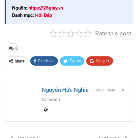
Nguồn:
https://25giay.vn
Danh mục:
Hỏi Đáp
Rate this post
0
Facebook
Twitter
Google+
Share
ReddIt
WhatsApp
Pinterest
Email
Nguyễn Hữu Nghĩa
4557 Posts
0
Comments