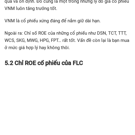
quả và ổn định. Đó cũng là một trong những lý do giá cổ phiếu
VNM luôn tăng trưởng tốt.
VNM là cổ phiếu xứng đáng để nắm giữ dài hạn.
Ngoài ra: Chỉ số ROE của những cổ phiếu như DSN, TCT, TTT,
WCS, SKG, MWG, HPG, FPT… rất tốt. Vấn đề còn lại là bạn mua
ở mức giá hợp lý hay không thôi.
5.2 Chỉ ROE cổ phiếu của FLC