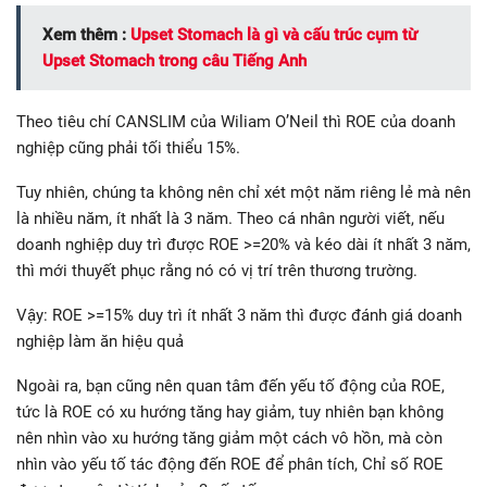
Xem thêm :
Upset Stomach là gì và cấu trúc cụm từ
Upset Stomach trong câu Tiếng Anh
Theo tiêu chí CANSLIM của Wiliam O’Neil thì ROE của doanh
nghiệp cũng phải tối thiểu 15%.
Tuy nhiên, chúng ta không nên chỉ xét một năm riêng lẻ mà nên
là nhiều năm, ít nhất là 3 năm. Theo cá nhân người viết, nếu
doanh nghiệp duy trì được ROE >=20% và kéo dài ít nhất 3 năm,
thì mới thuyết phục rằng nó có vị trí trên thương trường.
Vậy: ROE >=15% duy trì ít nhất 3 năm thì được đánh giá doanh
nghiệp làm ăn hiệu quả
Ngoài ra, bạn cũng nên quan tâm đến yếu tố động của ROE,
tức là ROE có xu hướng tăng hay giảm, tuy nhiên bạn không
nên nhìn vào xu hướng tăng giảm một cách vô hồn, mà còn
nhìn vào yếu tố tác động đến ROE để phân tích, Chỉ số ROE