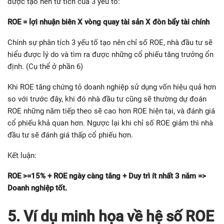
được tạo nên từ tích của 3 yếu tố:
ROE = lợi nhuận biên X vòng quay tài sản X đòn bẩy tài chính
Chính sự phân tích 3 yếu tố tạo nên chỉ số ROE, nhà đầu tư sẽ
hiểu được lý do và tìm ra được những cổ phiếu tăng trưởng ổn
định. (Cụ thể ở phần 6)
Khi ROE tăng chứng tỏ doanh nghiệp sử dụng vốn hiệu quả hơn
so với trước đây, khi đó nhà đầu tư cũng sẽ thường dự đoán
ROE những năm tiếp theo sẽ cao hơn ROE hiện tại, và đánh giá
cổ phiếu khả quan hơn. Ngược lại khi chỉ số ROE giảm thì nhà
đầu tư sẽ đánh giá thấp cổ phiếu hơn.
Kết luận:
ROE >=15% + ROE ngày càng tăng + Duy trì ít nhất 3 năm =>
Doanh nghiệp tốt.
5. Ví dụ minh họa về hệ số ROE