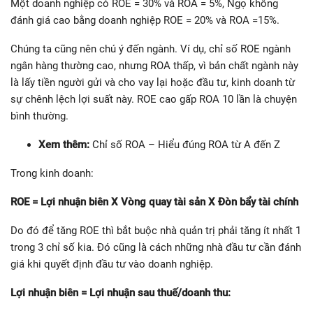
Một doanh nghiệp có ROE = 30% và ROA = 5%, Ngọ không
đánh giá cao bằng doanh nghiệp ROE = 20% và ROA =15%.
Chúng ta cũng nên chú ý đến ngành. Ví dụ, chỉ số ROE ngành
ngân hàng thường cao, nhưng ROA thấp, vì bản chất ngành này
là lấy tiền người gửi và cho vay lại hoặc đầu tư, kinh doanh từ
sự chênh lệch lợi suất này. ROE cao gấp ROA 10 lần là chuyện
bình thường.
Xem thêm:
Chỉ số ROA – Hiểu đúng ROA từ A đến Z
Trong kinh doanh:
ROE = Lợi nhuận biên X Vòng quay tài sản X Đòn bẩy tài chính
Do đó để tăng ROE thì bắt buộc nhà quản trị phải tăng ít nhất 1
trong 3 chỉ số kia. Đó cũng là cách những nhà đầu tư cần đánh
giá khi quyết định đầu tư vào doanh nghiệp.
Lợi nhuận biên = Lợi nhuận sau thuế/doanh thu: