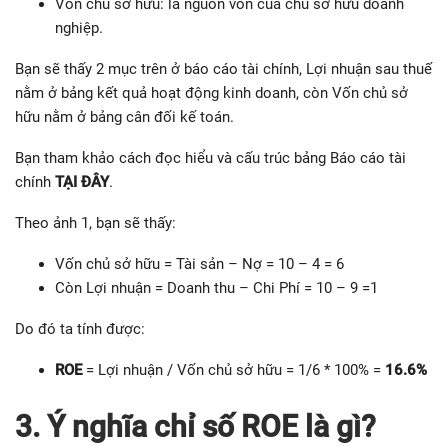
Vốn chủ sở hữu: là nguồn vốn của chủ sở hữu doanh
nghiệp.
Bạn sẽ thấy 2 mục trên ở báo cáo tài chính, Lợi nhuận sau thuế
nằm ở bảng kết quả hoạt động kinh doanh, còn Vốn chủ sở
hữu nằm ở bảng cân đối kế toán.
Bạn tham khảo cách đọc hiểu và cấu trúc bảng Báo cáo tài
chính
TẠI ĐÂY
.
Theo ảnh 1, bạn sẽ thấy:
Vốn chủ sở hữu = Tài sản – Nợ = 10 – 4 = 6
Còn Lợi nhuận = Doanh thu – Chi Phí = 10 – 9 =1
Do đó ta tính được:
ROE
= Lợi nhuận / Vốn chủ sở hữu = 1/6 * 100% =
16.6%
3. Ý nghĩa chỉ số ROE là gì?