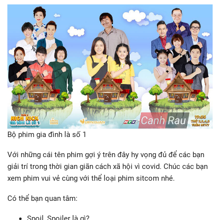
Bộ phim gia đình là số 1
Với những cái tên phim gợi ý trên đây hy vọng đủ để các bạn
giải trí trong thời gian giãn cách xã hội vì covid. Chúc các bạn
xem phim vui vẻ cùng với thể loại phim sitcom nhé.
Có thể bạn quan tâm:
Spoil, Spoiler là gì?