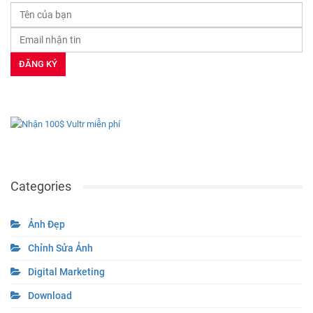
Categories
Ảnh Đẹp
Chỉnh Sửa Ảnh
Digital Marketing
Download