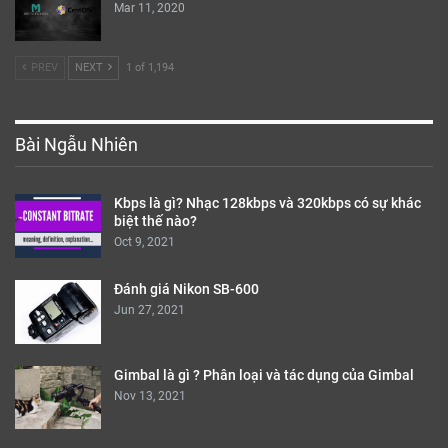
Mar 11, 2020
PREV
NEXT
1 of 1,194
Bài Ngẫu Nhiên
Kbps là gì? Nhạc 128kbps và 320kbps có sự khác
biệt thế nào?
Oct 9, 2021
Đánh giá Nikon SB-600
Jun 27, 2021
Gimbal là gì ? Phân loại và tác dụng của Gimbal
Nov 13, 2021