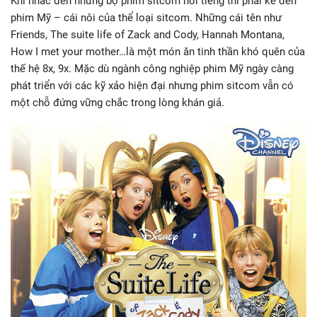
Khi nhắc đến những bộ phim sitcom nổi tiếng thì phải kể đến
phim Mỹ – cái nôi của thể loại sitcom. Những cái tên như
Friends, The suite life of Zack and Cody, Hannah Montana,
How I met your mother…là một món ăn tinh thần khó quên của
thế hệ 8x, 9x. Mặc dù ngành công nghiệp phim Mỹ ngày càng
phát triển với các kỹ xảo hiện đại nhưng phim sitcom vẫn có
một chỗ đứng vững chắc trong lòng khán giả.