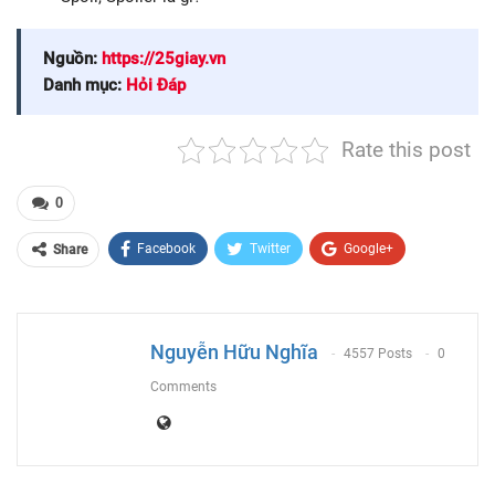
Nguồn:
https://25giay.vn
Danh mục:
Hỏi Đáp
Rate this post
0
Facebook
Twitter
Google+
Share
ReddIt
WhatsApp
Pinterest
Email
Nguyễn Hữu Nghĩa
4557 Posts
0
Comments