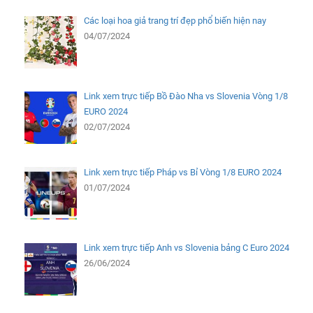
Các loại hoa giả trang trí đẹp phổ biến hiện nay
04/07/2024
Link xem trực tiếp Bồ Đào Nha vs Slovenia Vòng 1/8
EURO 2024
02/07/2024
Link xem trực tiếp Pháp vs Bỉ Vòng 1/8 EURO 2024
01/07/2024
Link xem trực tiếp Anh vs Slovenia bảng C Euro 2024
26/06/2024