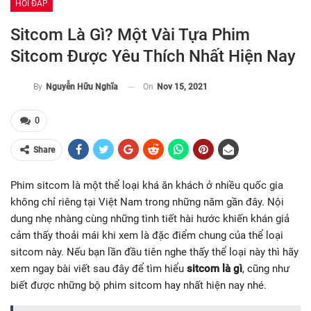
HỎI ĐÁP
Sitcom Là Gì? Một Vài Tựa Phim
Sitcom Được Yêu Thích Nhất Hiện Nay
On
Nov 15, 2021
By
Nguyễn Hữu Nghĩa
0
Share
Phim sitcom là một thể loại khá ăn khách ở nhiều quốc gia
không chỉ riêng tại Việt Nam trong những năm gần đây. Nội
dung nhẹ nhàng cùng những tình tiết hài hước khiến khán giả
cảm thấy thoải mái khi xem là đặc điểm chung của thể loại
sitcom này. Nếu bạn lần đầu tiên nghe thấy thể loại này thì hãy
xem ngay bài viết sau đây để tìm hiểu
sitcom là gì
, cũng như
biết được những bộ phim sitcom hay nhất hiện nay nhé.