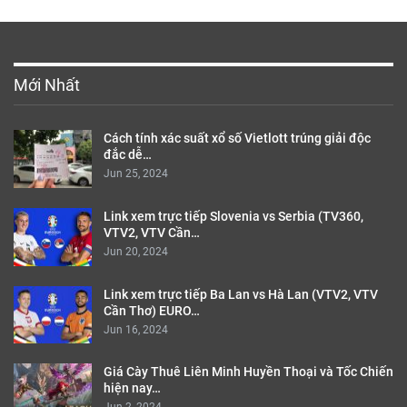
Mới Nhất
Cách tính xác suất xổ số Vietlott trúng giải độc
đắc dễ…
Jun 25, 2024
Link xem trực tiếp Slovenia vs Serbia (TV360,
VTV2, VTV Cần…
Jun 20, 2024
Link xem trực tiếp Ba Lan vs Hà Lan (VTV2, VTV
Cần Thơ) EURO…
Jun 16, 2024
Giá Cày Thuê Liên Minh Huyền Thoại và Tốc Chiến
hiện nay…