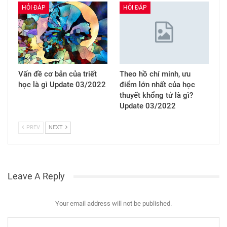
HỎI ĐÁP
HỎI ĐÁP
Vấn đề cơ bản của triết
Theo hồ chí minh, ưu
học là gì Update 03/2022
điểm lớn nhất của học
thuyết khổng tử là gì?
Update 03/2022
PREV
NEXT
Leave A Reply
Your email address will not be published.