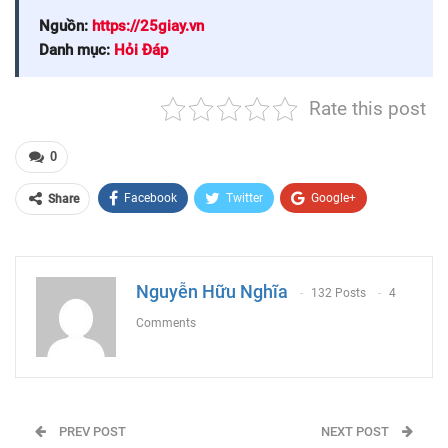
Nguồn:
https://25giay.vn
Danh mục:
Hỏi Đáp
Rate this post
0
Facebook
Twitter
Google+
Share
ReddIt
WhatsApp
Pinterest
Email
Nguyễn Hữu Nghĩa
132 Posts
4
Comments
PREV POST
NEXT POST