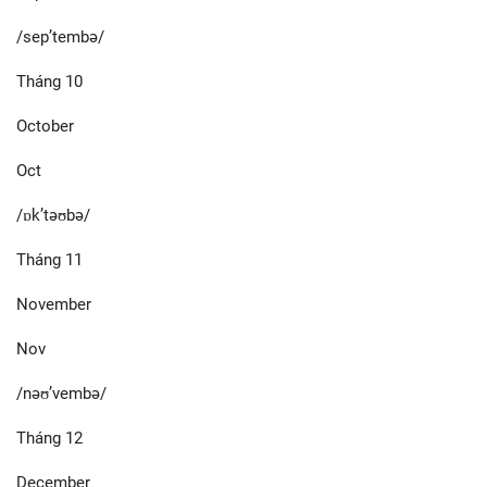
/sep’tembə/
Tháng 10
October
Oct
/ɒk’təʊbə/
Tháng 11
November
Nov
/nəʊ’vembə/
Tháng 12
December