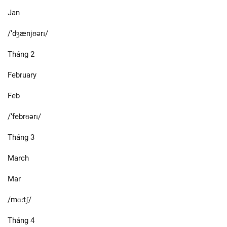
Jan
/‘dʒænjʊərɪ/
Tháng 2
February
Feb
/‘febrʊərɪ/
Tháng 3
March
Mar
/mɑːtʃ/
Tháng 4