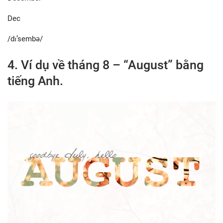
Dec
/dɪ’sembə/
4. Ví dụ về tháng 8 – “August” bằng
tiếng Anh.