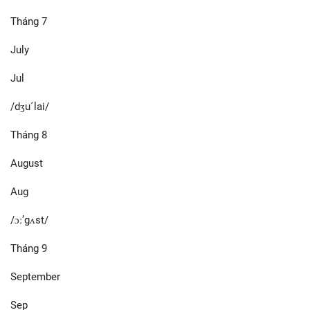
Tháng 7
July
Jul
/dʒu´lai/
Tháng 8
August
Aug
/ɔː’gʌst/
Tháng 9
September
Sep