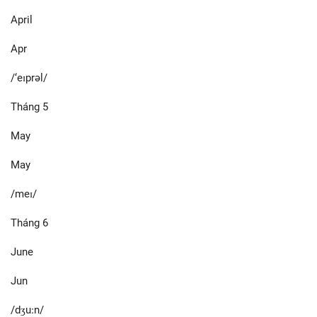
April
Apr
/‘eɪprəl/
Tháng 5
May
May
/meɪ/
Tháng 6
June
Jun
/dʒuːn/