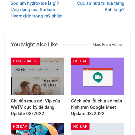
Sodium hydroxide là gì?
Cục sở hữu trí tuệ tiếng
Ứng dụng của Sodium
Anh là gì?
Hydroxide trong mỹ phẩm
You Might Also Like
More From Author
GAME - GIẢI TRÍ
HỎI ĐÁP
Chỉ dẫn mua gói Vip của
Cách sửa lỗi chia sẻ màn
WeTV cực kỳ dễ dàng
hình trên Google Meet
Update 03/2022
Update 03/2022
HỎI ĐÁP
HỎI ĐÁP