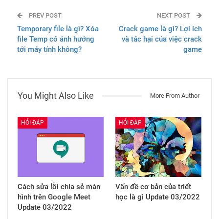
PREV POST
NEXT POST
Temporary file là gì? Xóa
Crack game là gì? Lợi ích
file Temp có ảnh hưởng
và tác hại của việc crack
tới máy tính không?
game
You Might Also Like
More From Author
HỎI ĐÁP
HỎI ĐÁP
Cách sửa lỗi chia sẻ màn
Vấn đề cơ bản của triết
hình trên Google Meet
học là gì Update 03/2022
Update 03/2022