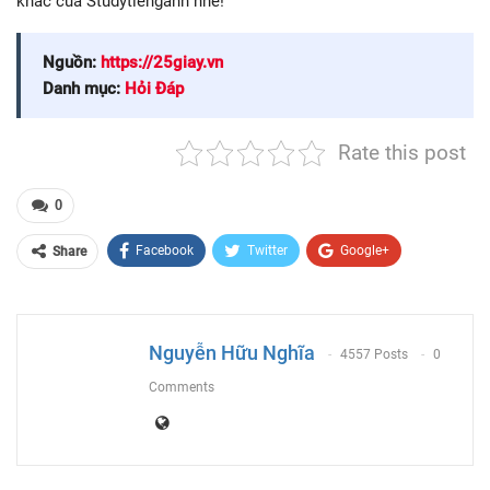
khác của Studytienganh nhé!
Nguồn:
https://25giay.vn
Danh mục:
Hỏi Đáp
Rate this post
0
Facebook
Twitter
Google+
Share
ReddIt
WhatsApp
Pinterest
Email
Nguyễn Hữu Nghĩa
4557 Posts
0
Comments