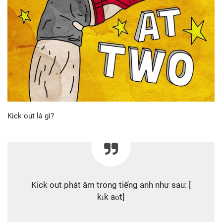
Kick out là gì?
Kick out phát âm trong tiếng anh như sau: [
kɪk aʊt]