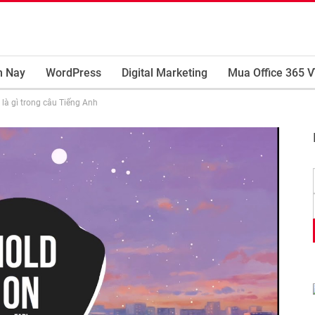
m Nay
WordPress
Digital Marketing
Mua Office 365 V
 là gì trong câu Tiếng Anh