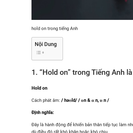
hold on trong tiếng Anh
Nội Dung
1. “Hold on” trong Tiếng Anh là
Hold on
Cách phát âm:
/ həʊld/ / ɒn & ɑːn, ɒːn /
Định nghĩa:
Đây là hành động để khiến bản thân tiếp tục làm n
dù điều đó rất khó khăn hoặc khó chịu.