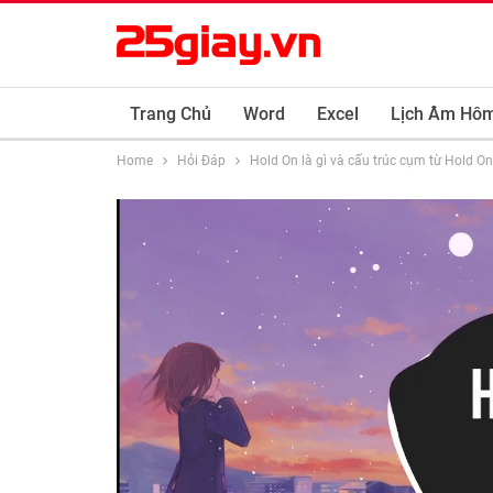
Trang Chủ
Word
Excel
Lịch Âm Hô
Home
Hỏi Đáp
Hold On là gì và cấu trúc cụm từ Hold On