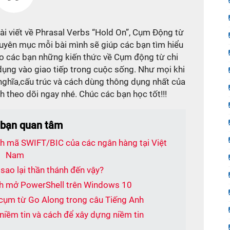
i viết về Phrasal Verbs “Hold On”, Cụm Động từ
uyên mục mỗi bài mình sẽ giúp các bạn tìm hiểu
o các bạn những kiến thức về Cụm động từ chi
n dụng vào giao tiếp trong cuộc sống. Như mọi khi
 nghĩa,cấu trúc và cách dùng thông dụng nhất của
h theo dõi ngay nhé. Chúc các bạn học tốt!!!
 bạn quan tâm
h mã SWIFT/BIC của các ngân hàng tại Việt
Nam
i sao lại thần thánh đến vậy?
ách mở PowerShell trên Windows 10
c cụm từ Go Along trong câu Tiếng Anh
niềm tin và cách để xây dựng niềm tin