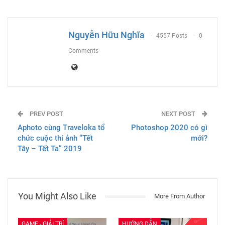
ReddIt
WhatsApp
Pinterest
Email
Nguyễn Hữu Nghĩa
4557 Posts
0
Comments
PREV POST
NEXT POST
Aphoto cùng Traveloka tổ
Photoshop 2020 có gì
chức cuộc thi ảnh “Tết
mới?
Tây – Tết Ta” 2019
You Might Also Like
More From Author
GAME - GIẢI TRÍ
HƯỚNG DẪN