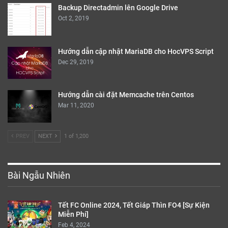
Backup Directadmin lên Google Drive
Oct 2, 2019
Hướng dẫn cập nhật MariaDB cho HocVPS Script
Dec 29, 2019
Hướng dẫn cài đặt Memcache trên Centos
Mar 11, 2020
PREV
NEXT
1 of 1,200
Bài Ngẫu Nhiên
Tết FC Online 2024, Tết Giáp Thìn FO4 [Sự Kiện
Miễn Phí]
Feb 4, 2024