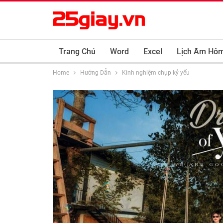
Trang Chủ
Word
Excel
Lịch Âm Hô
Home
Hướng Dẫn
Kinh nghiệm chụp kỷ yếu