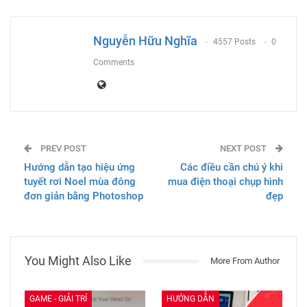
ReddIt
WhatsApp
Pinterest
Email
Nguyễn Hữu Nghĩa
4557 Posts
0
Comments
PREV POST
NEXT POST
Hướng dẫn tạo hiệu ứng
Các điều cần chú ý khi
tuyết rơi Noel mùa đông
mua điện thoại chụp hình
đơn giản bằng Photoshop
đẹp
You Might Also Like
More From Author
GAME - GIẢI TRÍ
HƯỚNG DẪN