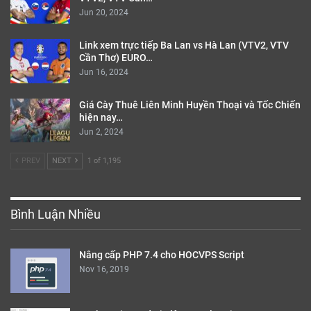
Jun 20, 2024
Link xem trực tiếp Ba Lan vs Hà Lan (VTV2, VTV
Cần Thơ) EURO…
Jun 16, 2024
Giá Cày Thuê Liên Minh Huyền Thoại và Tốc Chiến
hiện nay…
Jun 2, 2024
PREV
NEXT
1 of 1,195
Bình Luận Nhiều
Nâng cấp PHP 7.4 cho HOCVPS Script
Nov 16, 2019