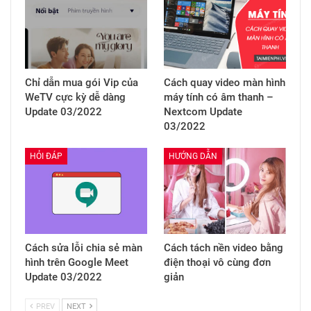
Chỉ dẫn mua gói Vip của
Cách quay video màn hình
WeTV cực kỳ dễ dàng
máy tính có âm thanh –
Update 03/2022
Nextcom Update
03/2022
HỎI ĐÁP
HƯỚNG DẪN
Cách sửa lỗi chia sẻ màn
Cách tách nền video bằng
hình trên Google Meet
điện thoại vô cùng đơn
Update 03/2022
giản
PREV
NEXT