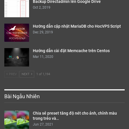
Backup Directadmin lên Google Drive
Oct 2, 2019
Hướng dẫn cập nhật MariaDB cho HocVPS Script
Dec 29, 2019
Hướng dẫn cài đặt Memcache trên Centos
Mar 11, 2020
PREV
NEXT
1 of 1,194
Bài Ngẫu Nhiên
Chia sẻ preset tăng độ nét cho ảnh, chỉnh màu
trong trẻo và…
Jun 27, 2021