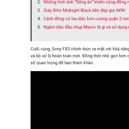
Những hình ảnh “Sống ảo” khiến cộng đồng 
Giày Bitis Midnight Black bền đẹp giá 449K
Cánh đồng cỏ lau đảo kim cương quận 2 nơi
Ngàm đảo đầu chụp Macro là gì và sử dụng 
Cuối cùng, Sony FX3 chính thức ra mắt với khả nă
và bộ xử lý hoàn toàn mới. Đồng thời nhỏ gọn hơn
số quan trọng để bạn tham khảo.