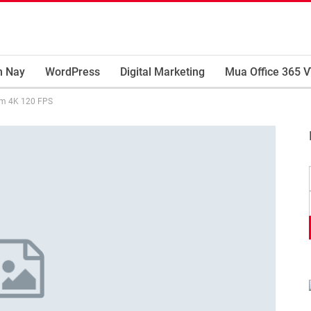
m Nay
WordPress
Digital Marketing
Mua Office 365 V
im 4K 120 FPS