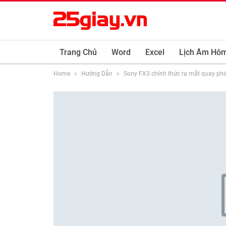
Trang Chủ
Word
Excel
Lịch Âm Hô
Home
Hướng Dẫn
Sony FX3 chính thức ra mắt quay ph