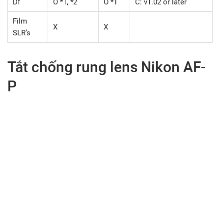
Df
O *1, *2
O *1
C: v1.02 or later
Film
X
X
SLR’s
Tắt chống rung lens Nikon AF-
P