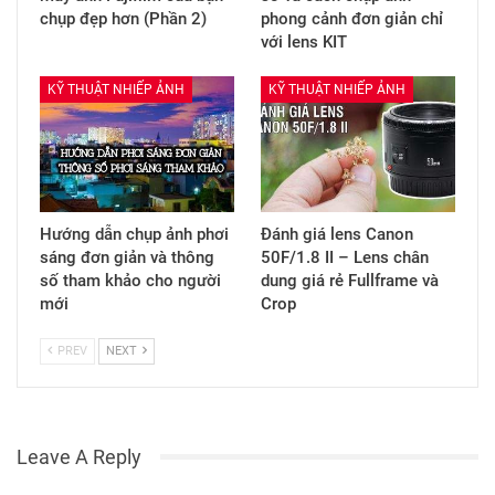
chụp đẹp hơn (Phần 2)
phong cảnh đơn giản chỉ
với lens KIT
KỸ THUẬT NHIẾP ẢNH
KỸ THUẬT NHIẾP ẢNH
Hướng dẫn chụp ảnh phơi
Đánh giá lens Canon
sáng đơn giản và thông
50F/1.8 II – Lens chân
số tham khảo cho người
dung giá rẻ Fullframe và
mới
Crop
PREV
NEXT
Leave A Reply