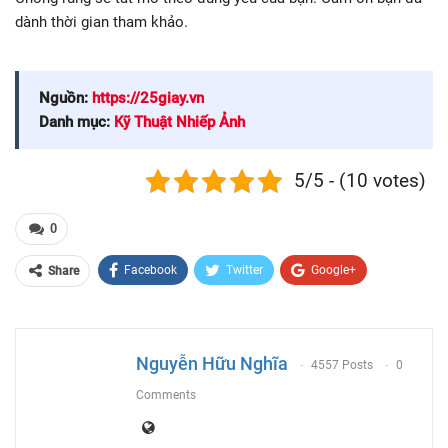
dành thời gian tham khảo.
Nguồn:
https://25giay.vn
Danh mục:
Kỹ Thuật Nhiếp Ảnh
5/5 - (10 votes)
0
Facebook
Twitter
Google+
Share
ReddIt
WhatsApp
Pinterest
Email
Nguyễn Hữu Nghĩa
4557 Posts
0
Comments