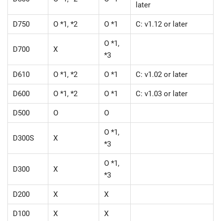
later
D750
O *1, *2
O *1
C: v1.12 or later
O *1,
D700
X
*3
D610
O *1, *2
O *1
C: v1.02 or later
D600
O *1, *2
O *1
C: v1.03 or later
D500
O
O
O *1,
D300S
X
*3
O *1,
D300
X
*3
D200
X
X
D100
X
X