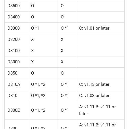
D3500
O
O
D3400
O
O
D3300
O *1
O *1
C: v1.01 or later
D3200
X
X
D3100
X
X
D3000
X
X
D850
O
O
D810A
O *1, *2
O *1
C: v1.13 or later
D810
O *1, *2
O *1
C: v1.03 or later
A: v1.11 B: v1.11 or
D800E
O *1, *2
O *1
later
A: v1.11 B: v1.11 or
D800
O *1, *2
O *1