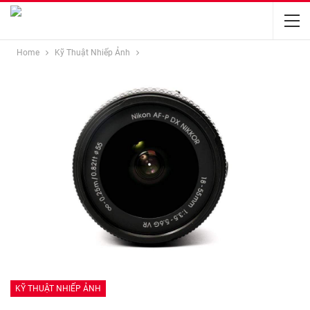
Home
Kỹ Thuật Nhiếp Ảnh
KỸ THUẬT NHIẾP ẢNH