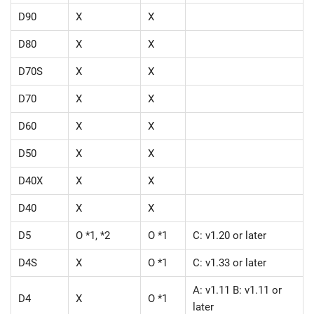
D90
X
X
D80
X
X
D70S
X
X
D70
X
X
D60
X
X
D50
X
X
D40X
X
X
D40
X
X
D5
O *1, *2
O *1
C: v1.20 or later
D4S
X
O *1
C: v1.33 or later
A: v1.11 B: v1.11 or
D4
X
O *1
later