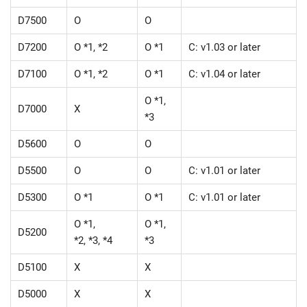
D7500
O
O
D7200
O *1, *2
O *1
C: v1.03 or later
D7100
O *1, *2
O *1
C: v1.04 or later
O *1,
D7000
X
*3
D5600
O
O
D5500
O
O
C: v1.01 or later
D5300
O *1
O *1
C: v1.01 or later
O *1,
O *1,
D5200
*2, *3, *4
*3
D5100
X
X
D5000
X
X