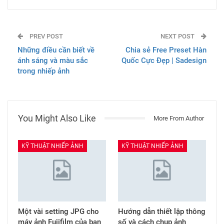
PREV POST
NEXT POST
Những điều cần biết về
Chia sẻ Free Preset Hàn
ánh sáng và màu sắc
Quốc Cực Đẹp | Sadesign
trong nhiếp ảnh
You Might Also Like
More From Author
KỸ THUẬT NHIẾP ẢNH
KỸ THUẬT NHIẾP ẢNH
Một vài setting JPG cho
Hướng dẫn thiết lập thông
máy ảnh Fujifilm của bạn
số và cách chụp ảnh