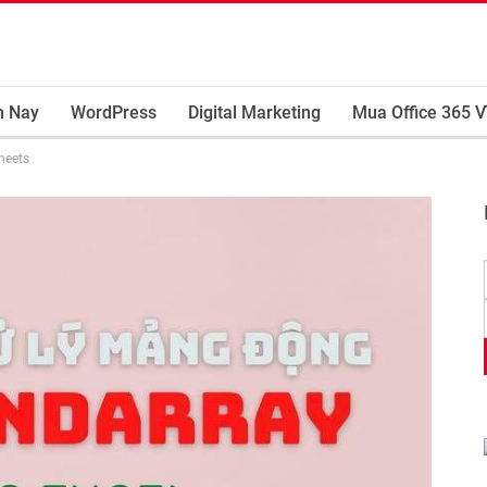
m Nay
WordPress
Digital Marketing
Mua Office 365 V
heets