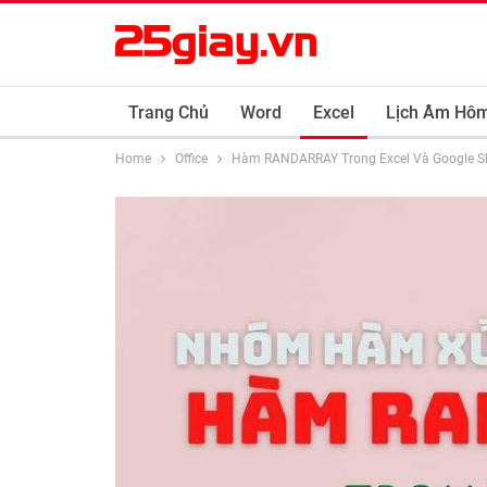
Trang Chủ
Word
Excel
Lịch Âm Hô
Home
Office
Hàm RANDARRAY Trong Excel Và Google S