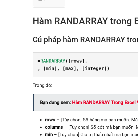
Hàm RANDARRAY trong Ex
Cú pháp hàm RANDARRAY tron
=
RANDARRAY
([rows], 
, [min], [max], [integer])
Trong đó:
Bạn đang xem:
Hàm RANDARRAY Trong Excel V
rows
– [Tùy chọn] Số hàng mà bạn muốn. Mặc
columns
– [Tùy chọn] Số cột mà bạn muốn. M
min
– [Tùy chọn] Giá trị thấp nhất mà bạn muố