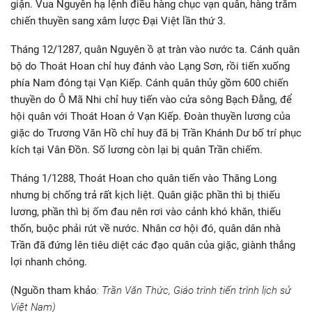
giận. Vua Nguyên hạ lệnh điều hàng chục vạn quân, hàng trăm
chiến thuyền sang xâm lược Đại Việt lần thứ 3.
Tháng 12/1287, quân Nguyên ồ ạt tràn vào nước ta. Cánh quân
bộ do Thoát Hoan chỉ huy đánh vào Lạng Sơn, rồi tiến xuống
phía Nam đóng tại Vạn Kiếp. Cánh quân thủy gồm 600 chiến
thuyền do Ô Mã Nhi chỉ huy tiến vào cửa sông Bạch Đằng, để
hội quân với Thoát Hoan ở Vạn Kiếp. Đoàn thuyền lương của
giặc do Trương Văn Hồ chỉ huy đã bị Trần Khánh Dư bố trí phục
kích tại Vân Đồn. Số lương còn lại bị quân Trần chiếm.
Tháng 1/1288, Thoát Hoan cho quân tiến vào Thăng Long
nhưng bị chống trả rất kịch liệt. Quân giặc phần thì bị thiếu
lương, phần thì bị ốm đau nên rơi vào cảnh khó khăn, thiếu
thốn, buộc phải rút về nước. Nhân cơ hội đó, quân dân nhà
Trần đã đứng lên tiêu diệt các đạo quân của giặc, giành thắng
lợi nhanh chóng.
(Nguồn tham khảo
: Trần Văn Thức, Giáo trình tiến trình lịch sử
Việt Nam)