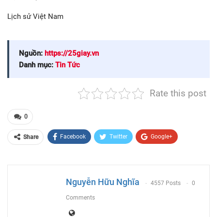
Lịch sử Việt Nam
Nguồn:
https://25giay.vn
Danh mục:
Tin Tức
Rate this post
0
Facebook
Twitter
Google+
Share
ReddIt
WhatsApp
Pinterest
Email
Nguyễn Hữu Nghĩa
4557 Posts
0
Comments