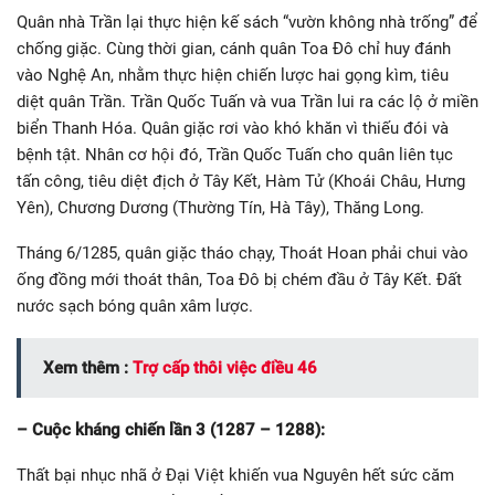
Quân nhà Trần lại thực hiện kế sách “vườn không nhà trống” để
chống giặc. Cùng thời gian, cánh quân Toa Đô chỉ huy đánh
vào Nghệ An, nhằm thực hiện chiến lược hai gọng kìm, tiêu
diệt quân Trần. Trần Quốc Tuấn và vua Trần lui ra các lộ ở miền
biển Thanh Hóa. Quân giặc rơi vào khó khăn vì thiếu đói và
bệnh tật. Nhân cơ hội đó, Trần Quốc Tuấn cho quân liên tục
tấn công, tiêu diệt địch ở Tây Kết, Hàm Tử (Khoái Châu, Hưng
Yên), Chương Dương (Thường Tín, Hà Tây), Thăng Long.
Tháng 6/1285, quân giặc tháo chạy, Thoát Hoan phải chui vào
ống đồng mới thoát thân, Toa Đô bị chém đầu ở Tây Kết. Đất
nước sạch bóng quân xâm lược.
Xem thêm :
Trợ cấp thôi việc điều 46
– Cuộc kháng chiến lần 3 (1287 – 1288):
Thất bại nhục nhã ở Đại Việt khiến vua Nguyên hết sức căm