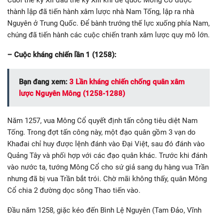
Cuối thế kỷ XII đầu thế kỷ XIII khi đế quốc Mông Cổ được
thành lập đã tiến hành xâm lược nhà Nam Tống, lập ra nhà
Nguyên ở Trung Quốc. Để bành trướng thế lực xuống phía Nam,
chúng đã tiến hành các cuộc chiến tranh xâm lược quy mô lớn.
– Cuộc kháng chiến lần 1 (1258):
Bạn đang xem:
3 Lần kháng chiến chống quân xâm
lược Nguyên Mông (1258-1288)
Năm 1257, vua Mông Cổ quyết định tấn công tiêu diệt Nam
Tống. Trong đợt tấn công này, một đạo quân gồm 3 vạn do
Khađai chỉ huy được lệnh đánh vào Đại Việt, sau đó đánh vào
Quảng Tây và phối hợp với các đạo quân khác. Trước khi đánh
vào nước ta, tướng Mông Cổ cho sứ giả sang dụ hàng vua Trần
nhưng đã bị vua Trần bắt trói. Chờ mãi không thấy, quân Mông
Cổ chia 2 đường dọc sông Thao tiến vào.
Đầu năm 1258, giặc kéo đến Bình Lệ Nguyên (Tam Đảo, Vĩnh