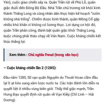
Yên), cuộc giao chiến xảy ra. Quân Trần rút về Phù Lỗ, quân
giặc đuổi đến Đông Bộ Đầu. Nhà Trần chủ trương rút khỏi kinh
thành Thăng Long và cùng nhân dân thực hiện kế hoạch “vườn
không nhà trống”. Chiếm được kinh thành, quân Mông Cổ gặp
nhiều khó khăn vì không có lương thực. Lơi dụng cơ hội đó,
quân Trần phản công, đánh bật quân giặc khỏi Thăng Long,
buộc chúng phải tháo chạy về Vân Nam. Cuộc kháng chiến kết
thúc thắng lợi.
Xem thêm :
Chủ nghĩa Freud (trong văn học)
– Cuộc kháng chiến lần 2 (1285):
Đầu năm 1285, 50 vạn quân Nguyên do Thoát Hoan cầm đầu
lại ồ ạt kéo sang xâm lược nước ta. Các trận đánh lớn diễn ra
quyết liệt ở nhiều vùng biên giới. Thấy thế giặc mạnh, Trần
Hưng Đạo quyết định rút quân về Vạn Kiếp (Chí Linh – Hải
Dương).