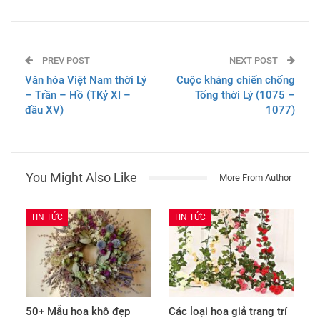
PREV POST
NEXT POST
Văn hóa Việt Nam thời Lý
Cuộc kháng chiến chống
– Trần – Hồ (TKỷ XI –
Tống thời Lý (1075 –
đầu XV)
1077)
You Might Also Like
More From Author
TIN TỨC
TIN TỨC
50+ Mẫu hoa khô đẹp
Các loại hoa giả trang trí