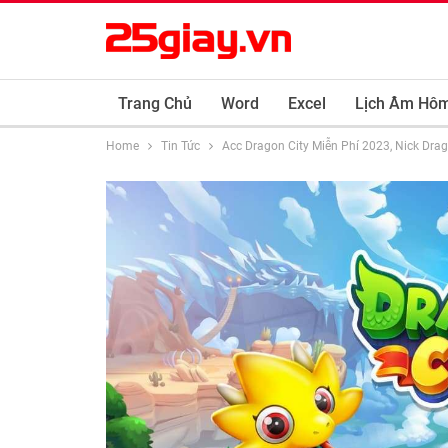
Trang Chủ
Word
Excel
Lịch Âm Hô
Home
Tin Tức
Acc Dragon City Miễn Phí 2023, Nick Drag