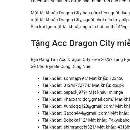
Facebook và sau đó được phát hành trên các nền t
Một tài khoản Dragon City bao gồm tên người dùng,
một tài khoản Dragon City, người chơi cần truy cập 
Sau khi tạo một tài khoản, người chơi có thể đăng
Tặng Acc Dragon City miễ
Bạn Đang Tìm Acc Dragon City Free 2023? Tặng Bạn
Sẻ Cho Bạn Bè Cùng Dùng Nhé.
Tài khoản: sonmap991/ Mật khẩu: 123456
Tài khoản: 01249772774/ Mật khẩu: dpdpk
Tài khoản: pepackj979/ Mật khẩu: minhga
Tài khoản:
Khacxaroido@gmail.com
/ Mật kh
Tài khoản:
Xundoqq123@gmail.com
/ Mật kh
Tài khoản:
Gacon444@gmail.com
/ Mật khẩu:
Tài khoản: Boboka112/ Mật khẩu: Pakyubaho
Tài khoản: shimrangchi321/ Mật khẩu: 43168