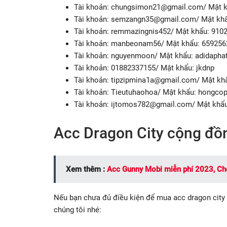
Tài khoản:
chungsimon21@gmail.com
/ Mật 
Tài khoản:
semzangn35@gmail.com
/ Mật kh
Tài khoản: remmazingnis452/ Mật khẩu: 910
Tài khoản: manbeonam56/ Mật khẩu: 659256
Tài khoản: nguyenmoon/ Mật khẩu: adidapha
Tài khoản: 01882337155/ Mật khẩu: jkdnp
Tài khoản:
tipzipmina1a@gmail.com
/ Mật kh
Tài khoản: Tieutuhaohoa/ Mật khẩu: hongco
Tài khoản:
ijtomos782@gmail.com
/ Mật khẩ
Acc Dragon City cộng đồ
Xem thêm :
Acc Gunny Mobi miễn phí 2023, C
Nếu bạn chưa đủ điều kiện để mua acc dragon city 
chúng tôi nhé: