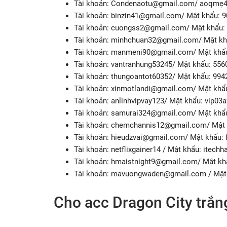
Tài khoản:
Condenaotu@gmail.com
/ aoqmẹ
Tài khoản:
binzin41@gmail.com
/ Mật khẩu: 
Tài khoản:
cuongss2@gmail.com
/ Mật khẩu
Tài khoản:
minhchuan32@gmail.com
/ Mật k
Tài khoản:
manmeni90@gmail.com
/ Mật khẩ
Tài khoản: vantranhung53245/ Mật khẩu: 55
Tài khoản: thungoantot60352/ Mật khẩu: 99
Tài khoản:
xinmotlandi@gmail.com
/ Mật khẩ
Tài khoản: anlinhvipvay123/ Mật khẩu: vip03
Tài khoản:
samurai324@gmail.com
/ Mật khẩ
Tài khoản:
chemchannis12@gmail.com
/ Mật
Tài khoản:
hieudzvai@gmail.com
/ Mật khẩu:
Tài khoản: netflixgainer14 / Mật khẩu: itechh
Tài khoản:
hmaistnight9@gmail.com
/ Mật kh
Tài khoản:
mavuongwaden@gmail.com
/ Mật
Cho acc Dragon City trắn