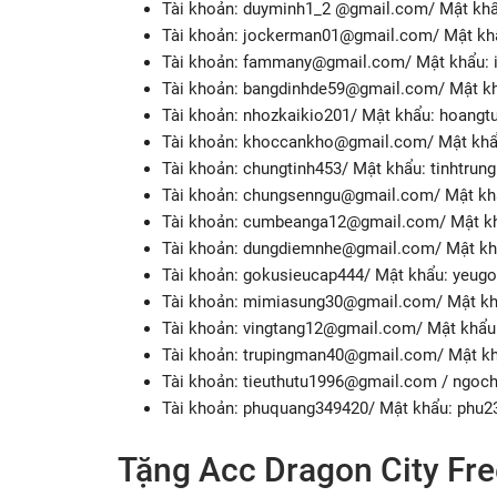
Tài khoản: duyminh1_2 @gmail.com/ Mật kh
Tài khoản:
jockerman01@gmail.com
/ Mật kh
Tài khoản:
fammany@gmail.com
/ Mật khẩu:
Tài khoản:
bangdinhde59@gmail.com
/ Mật k
Tài khoản: nhozkaikio201/ Mật khẩu: hoangt
Tài khoản:
khoccankho@gmail.com
/ Mật khẩ
Tài khoản: chungtinh453/ Mật khẩu: tinhtrung
Tài khoản:
chungsenngu@gmail.com
/ Mật k
Tài khoản:
cumbeanga12@gmail.com
/ Mật k
Tài khoản:
dungdiemnhe@gmail.com
/ Mật k
Tài khoản: gokusieucap444/ Mật khẩu: yeug
Tài khoản:
mimiasung30@gmail.com
/ Mật k
Tài khoản:
vingtang12@gmail.com
/ Mật khẩu
Tài khoản:
trupingman40@gmail.com
/ Mật k
Tài khoản:
tieuthutu1996@gmail.com
/ ngoc
Tài khoản: phuquang349420/ Mật khẩu: phu
Tặng Acc Dragon City Fre