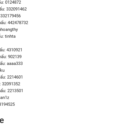
ẩu: 0124872
ẩu: 332091462
 i332179456
hẩu: 442478732
uhoangthy
u: tinhta
hẩu: 4310921
hẩu: 902139
hẩu: aaaa333
oku
hẩu: 2214601
: 32091352
hẩu: 2213501
han1z
23194525
e