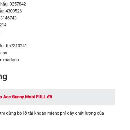
khẩu: 3257842
ẩu: 4309526
23146743
214
t
ẩu: tip7310241
pass
u: mariana
ng
ho Acc Gunny Mobi FULL đồ
thì đừng bỏ lỡ tài khoản mienx phí đầy chất lượng của