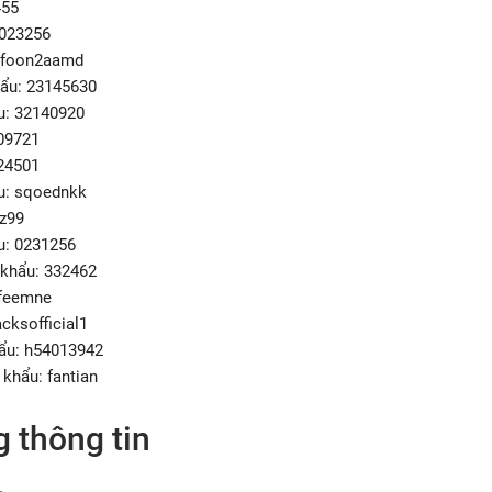
455
9023256
: foon2aamd
hẩu: 23145630
u: 32140920
609721
424501
u: sqoednkk
az99
u: 0231256
 khẩu: 332462
 feemne
acksofficial1
ẩu: h54013942
 khẩu: fantian
g thông tin