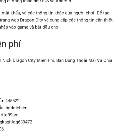
ảng di động khác như iOS và Android.
 mật khẩu, và các thông tin khác của người chơi. Để tạo
trang web Dragon City và cung cấp các thông tin cần thiết.
 nhập vào game và bắt đầu chơi.
n phí
 Nick Dragon City Miễn Phí. Bạn Dùng Thoải Mái Và Chia
ẩu: 445522
ẩu: bodoichien
 rtto99am
gkagitlog639472
96