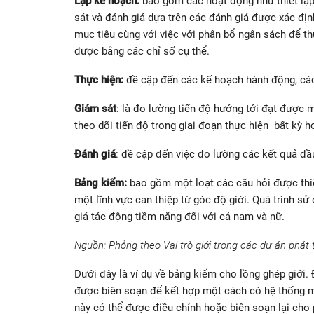
Lập kế hoạch:
bao gồm các hoạt động như thiết lập
sát và đánh giá dựa trên các đánh giá được xác địn
mục tiêu cùng với việc với phân bổ ngân sách để th
được bằng các chỉ số cụ thể.
Thực hiện:
đề cập đến các kế hoạch hành động, các 
Giám sát
: là đo lường tiến độ hướng tới đạt được m
theo dõi tiến độ trong giai đoạn thực hiện bất kỳ 
Đánh giá
: đề cập đến việc đo lường các kết quả đầ
Bảng kiểm:
bao gồm một loạt các câu hỏi được thiế
một lĩnh vực can thiệp từ góc độ giới. Quá trình sử 
giá tác động tiềm năng đối với cả nam và nữ.
Nguồn: Phỏng theo Vai trò giới trong các dự án phát t
Dưới đây là ví dụ về bảng kiểm cho lồng ghép giới.
được biên soạn để kết hợp một cách có hệ thống một
này có thể được điều chỉnh hoặc biên soạn lại cho 