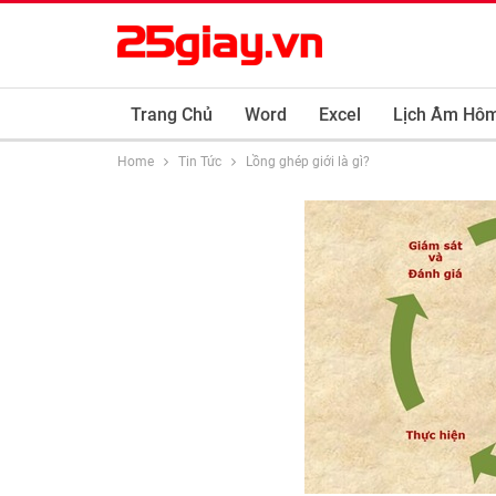
Trang Chủ
Word
Excel
Lịch Âm Hô
Home
Tin Tức
Lồng ghép giới là gì?