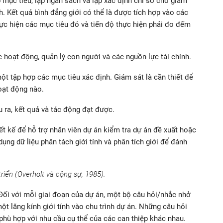
 mục tiêu, lập ngân sách và lập xác định chỉ số cho giám
h. Kết quả bình đẳng giới có thể là được tích hợp vào các
ực hiện các mục tiêu đó và tiến độ thực hiện phải đo đếm
hoạt động, quản lý con người và các nguồn lực tài chính.
ột tập hợp các mục tiêu xác định. Giám sát là cần thiết để
hoạt động nào.
u ra, kết quả và tác động đạt được.
t kế để hỗ trợ nhân viên dự án kiểm tra dự án đề xuất hoặc
dụng dữ liệu phân tách giới tính và phân tích giới để đánh
riển (Overholt và cộng sự, 1985).
 Đối với mỗi giai đoạn của dự án, một bộ câu hỏi/nhắc nhở
 lăng kính giới tính vào chu trình dự án. Những câu hỏi
phù hợp với nhu cầu cụ thể của các can thiệp khác nhau.