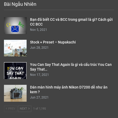
Bài Ngẫu Nhiên
Bạn đã biết CC và BCC trong gmail là gì? Cách gửi
CC BCC
Nov 5, 2021
Stock + Preset – Nupakachi
Jun 28, 2021
You Can Say That Again là gì và cấu trúc You Can
Say That…
Nov 17, 2021
Dán màn hình máy ảnh Nikon D7200 dễ như ăn
kem ?
Jun 27, 2021
PREV
NEXT
1 of 1,195