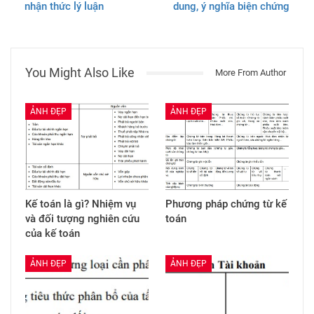
nhận thức lý luận
dung, ý nghĩa biện chứng
You Might Also Like
More From Author
ẢNH ĐẸP
ẢNH ĐẸP
Kế toán là gì? Nhiệm vụ
Phương pháp chứng từ kế
và đối tượng nghiên cứu
toán
của kế toán
ẢNH ĐẸP
ẢNH ĐẸP