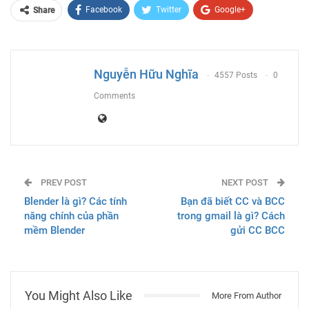
Facebook
Twitter
Google+
Share
ReddIt
WhatsApp
Pinterest
Email
Nguyễn Hữu Nghĩa
4557 Posts
0
Comments
PREV POST
NEXT POST
Blender là gì? Các tính
Bạn đã biết CC và BCC
năng chính của phần
trong gmail là gì? Cách
mềm Blender
gửi CC BCC
You Might Also Like
More From Author