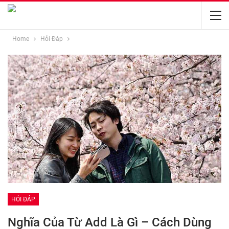
Home
Hỏi Đáp
HỎI ĐÁP
Nghĩa Của Từ Add Là Gì – Cách Dùng