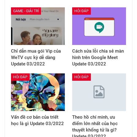
GAME - GIẢI TRÍ
HỎI ĐÁP
Chỉ dẫn mua gói Vip của
Cách sửa lỗi chia sẻ màn
WeTV cực kỳ dễ dàng
hình trên Google Meet
Update 03/2022
Update 03/2022
HỎI ĐÁP
HỎI ĐÁP
Vấn đề cơ bản của triết
Theo hồ chí minh, ưu
học là gì Update 03/2022
điểm lớn nhất của học
thuyết khổng tử là gì?
Update 03/2022