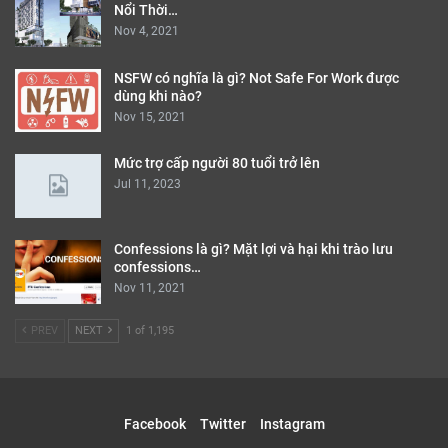
Nổi Thời…
Nov 4, 2021
NSFW có nghĩa là gì? Not Safe For Work được
dùng khi nào?
Nov 15, 2021
Mức trợ cấp người 80 tuổi trở lên
Jul 11, 2023
Confessions là gì? Mặt lợi và hại khi trào lưu
confessions…
Nov 11, 2021
PREV
NEXT
1 of 1,195
Facebook
Twitter
Instagram