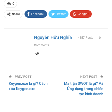
0
Facebook
Twitter
Google+
Share
ReddIt
WhatsApp
Pinterest
Email
Nguyễn Hữu Nghĩa
4557 Posts
0
Comments
PREV POST
NEXT POST
Keygen.exe là gì? Cách
Ma trận SWOT là gì? Và
xóa Keygen.exe
Ứng dụng trong chiến
lược kinh doanh