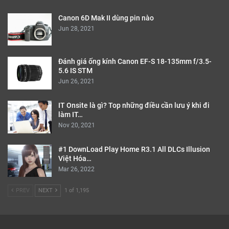
Canon 6D Mak II dùng pin nào
Jun 28, 2021
Đánh giá ống kính Canon EF-S 18-135mm f/3.5-
5.6 IS STM
Jun 26, 2021
IT Onsite là gì? Top những điều cần lưu ý khi đi
làm IT…
Nov 20, 2021
#1 DownLoad Play Home R3.1 All DLCs Illusion
Việt Hóa…
Mar 26, 2022
PREV
NEXT
1 of 1,195