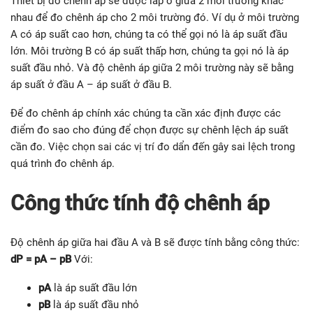
Thiết bị đo chênh áp sẽ được lắp ở giữa 2 môi trường khác
nhau để đo chênh áp cho 2 môi trường đó. Ví dụ ở môi trường
A có áp suất cao hơn, chúng ta có thể gọi nó là áp suất đầu
lớn. Môi trường B có áp suất thấp hơn, chúng ta gọi nó là áp
suất đầu nhỏ. Và độ chênh áp giữa 2 môi trường này sẽ bằng
áp suất ở đầu A – áp suất ở đầu B.
Để đo chênh áp chính xác chúng ta cần xác định được các
điểm đo sao cho đúng để chọn được sự chênh lệch áp suất
cần đo. Việc chọn sai các vị trí đo dẩn đến gây sai lệch trong
quá trình đo chênh áp.
Công thức tính độ chênh áp
Độ chênh áp giữa hai đầu A và B sẽ được tính bằng công thức:
dP = pA – pB
Với:
pA
là áp suất đầu lớn
pB
là áp suất đầu nhỏ