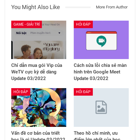
You Might Also Like
More From Author
GAME - GIẢI TRÍ
HỎI ĐÁP
Chỉ dẫn mua gói Vip của
Cách sửa lỗi chia sẻ màn
WeTV cực kỳ dễ dàng
hình trên Google Meet
Update 03/2022
Update 03/2022
HỎI ĐÁP
HỎI ĐÁP
Vấn đề cơ bản của triết
Theo hồ chí minh, ưu
học là gì Update 03/2022
điểm lớn nhất của học