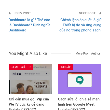
PREV POST
NEXT POST
Dashboard là gì? Thế nào
Chênh lệch áp suất là gì?
là Dashboard? Định nghĩa
Thiết bị đo và ứng dụng
Dashboard
của nó trong phòng sạch.
You Might Also Like
More From Author
GAME - GIẢI TRÍ
HỎI ĐÁP
Chỉ dẫn mua gói Vip của
Cách sửa lỗi chia sẻ màn
WeTV cực kỳ dễ dàng
hình trên Google Meet
Update 03/2022
Update 03/2022