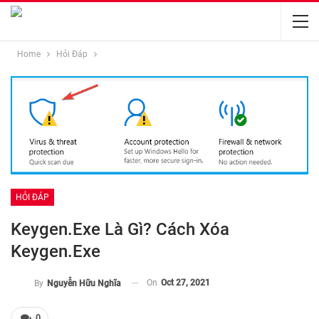
Home
Hỏi Đáp
HỎI ĐÁP
Keygen.exe Là Gì? Cách Xóa
Keygen.exe
On
Oct 27, 2021
By
Nguyễn Hữu Nghĩa
0