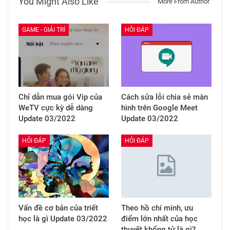
You Might Also Like
More From Author
GAME - GIẢI TRÍ
HỎI ĐÁP
Chỉ dẫn mua gói Vip của
Cách sửa lỗi chia sẻ màn
WeTV cực kỳ dễ dàng
hình trên Google Meet
Update 03/2022
Update 03/2022
HỎI ĐÁP
HỎI ĐÁP
Vấn đề cơ bản của triết
Theo hồ chí minh, ưu
học là gì Update 03/2022
điểm lớn nhất của học
thuyết khổng tử là gì?