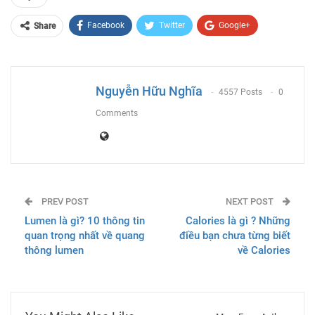
Facebook
Twitter
Google+
Share
ReddIt
WhatsApp
Pinterest
Email
Nguyễn Hữu Nghĩa
4557 Posts
0
Comments
PREV POST
NEXT POST
Lumen là gì? 10 thông tin
Calories là gì ? Những
quan trọng nhất về quang
điều bạn chưa từng biết
thông lumen
về Calories