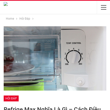
Home
Hỏi Đáp
HỎI ĐÁP
Refrige Max Nghĩa Là Gì – Cách Điều