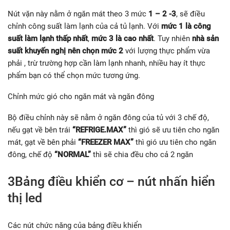
Nút vặn này nằm ở ngăn mát theo 3 mức
1 – 2 -3
, sẽ điều
chỉnh công suất làm lạnh của cả tủ lạnh. Với
mức 1 là công
suất làm lạnh thấp nhất
,
mức 3 là cao nhất
. Tuy nhiên
nhà sản
suất khuyến nghị nên chọn mức 2
với lượng thực phẩm vừa
phải , trừ trường hợp cần làm lạnh nhanh, nhiều hay ít thực
phẩm bạn có thể chọn mức tương ứng.
Chỉnh mức gió cho ngăn mát và ngăn đông
Bộ điều chỉnh này sẽ nằm ở ngăn đông của tủ với 3 chế độ,
nếu gạt về bên trái
“REFRIGE.MAX”
thì gió sẽ ưu tiên cho ngăn
mát, gạt về bên phải
“FREEZER MAX”
thì gió ưu tiên cho ngăn
đông, chế độ
“NORMAL”
thì sẽ chia đều cho cả 2 ngăn
3Bảng điều khiển cơ – nút nhấn hiển
thị led
Các nút chức năng của bảng điều khiển