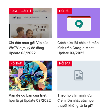
GAME - GIẢI TRÍ
HỎI ĐÁP
Chỉ dẫn mua gói Vip của
Cách sửa lỗi chia sẻ màn
WeTV cực kỳ dễ dàng
hình trên Google Meet
Update 03/2022
Update 03/2022
HỎI ĐÁP
HỎI ĐÁP
Vấn đề cơ bản của triết
Theo hồ chí minh, ưu
học là gì Update 03/2022
điểm lớn nhất của học
thuyết khổng tử là gì?