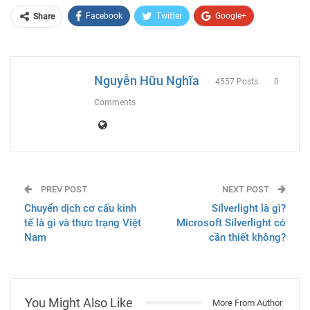
Facebook
Twitter
Google+
Share
ReddIt
WhatsApp
Pinterest
Email
Nguyễn Hữu Nghĩa
4557 Posts
0
Comments
PREV POST
NEXT POST
Chuyển dịch cơ cấu kinh
Silverlight là gì?
tế là gì và thực trạng Việt
Microsoft Silverlight có
Nam
cần thiết không?
You Might Also Like
More From Author