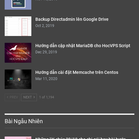
Backup Directadmin lên Google Drive
Oct 2, 2019
Hướng dẫn cập nhật MariaDB cho HocVPS Script
Dec 29, 2019
Hướng dẫn cài đặt Memcache trên Centos
Mar 11, 2020
PREV
NEXT
1 of 1,194
Bài Ngẫu Nhiên