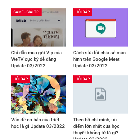
GAME - GIẢI TRÍ
HỎI ĐÁP
Chỉ dẫn mua gói Vip của
Cách sửa lỗi chia sẻ màn
WeTV cực kỳ dễ dàng
hình trên Google Meet
Update 03/2022
Update 03/2022
HỎI ĐÁP
HỎI ĐÁP
Vấn đề cơ bản của triết
Theo hồ chí minh, ưu
học là gì Update 03/2022
điểm lớn nhất của học
thuyết khổng tử là gì?