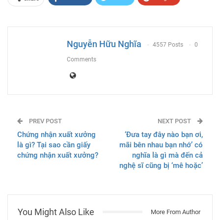
ReddIt
WhatsApp
Pinterest
Email
Nguyễn Hữu Nghĩa
4557 Posts
0
Comments
PREV POST
NEXT POST
Chứng nhận xuất xưởng
‘Đưa tay đây nào bạn ơi,
là gì? Tại sao cần giấy
mãi bên nhau bạn nhớ’ có
chứng nhận xuất xưởng?
nghĩa là gì mà đến cả
nghệ sĩ cũng bị ‘mê hoặc’
You Might Also Like
More From Author