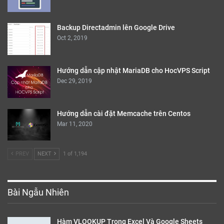
Backup Directadmin lên Google Drive
Oct 2, 2019
Hướng dẫn cập nhật MariaDB cho HocVPS Script
Dec 29, 2019
Hướng dẫn cài đặt Memcache trên Centos
Mar 11, 2020
PREV
NEXT
1 of 1,194
Bài Ngẫu Nhiên
Hàm VLOOKUP Trong Excel Và Google Sheets