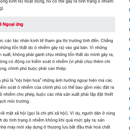
ống kinh tế) hoạt động, nó có thể gây ra tình trạng ô nhiễm
g).
về Ngoại ứng
các tác nhân kinh tế tham gia thị trường tính đến. Chẳng
hững tổn thất do ô nhiễm gây ra) vào giá bán. Vì những
n xuất, không phải gánh chịu những tổn thất do mình gây ra,
ông có động cơ kiểm soát ô nhiễm (vì phải chịu thêm chi
ọng, chính phủ buộc phải can thiệp.
 phủ là “nội hiện hoá” những ảnh hưởng ngoại hiện mà các
kiểm soát ô nhiễm của chính phủ có thể bao gồm việc đặt ra
ô nhiễm cho phép, buộc các nhà sản xuất phải lắp đặt thiết
sạch môi trường.
ề mặt xã hội (gọi là chi phí xã hội). Ví dụ, người dân ở vùng
h do tình trạng ô nhiễm không khí quá mức gây ra; sản
 nhà máy mới xây dựng ở thượng lưu bắt đầu thải hoá chất