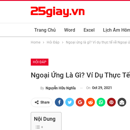
Trang Chủ
Word
Excel
Lịch Âm Hô
Home
Hỏi Đáp
Ngoại ứng là gì? Ví dụ thực tế về Ngoại 
HỎI ĐÁP
Ngoại Ứng Là Gì? Ví Dụ Thực T
On
Oct 29, 2021
By
Nguyễn Hữu Nghĩa
Share
Nội Dung