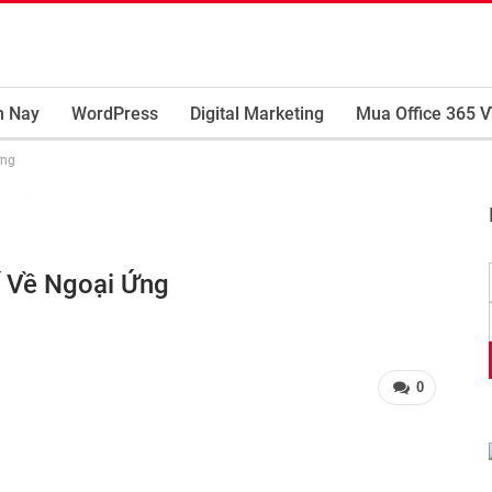
m Nay
WordPress
Digital Marketing
Mua Office 365 V
ứng
ế Về Ngoại Ứng
0