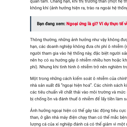
quan tâm. Chẳng hạn, khi thị trường than (một hệ th
không khí (ảnh hưởng hiện ra, trào ra ngoài hệ thốn
Bạn đang xem:
Ngoại ứng là gì? Ví dụ thực tế 
Thông thường, những ảnh hưởng như vậy không được 
hạn, các doanh nghiệp không đưa chi phí ô nhiễm (n
người tham gia vào hệ thống này, đặc biệt người sả
nên họ có xu hướng gây ô nhiễm nhiều hơn hoặc kh
phí). Nhưng khi tình hình ô nhiễm trở nên nghiêm tr
Một trong những cách kiểm soát ô nhiễm của chính
nhà sản xuất đã “ngoại hiện hoá”. Các chính sách 
các tiêu chuẩn về chất thải vào môi trường và mức 
bị chống ồn và đánh thuế ô nhiễm để lấy tiền làm 
Ảnh hưởng ngoại hiện có thể gây tác động tiêu cực v
than, ở gần nhà máy điện chạy than có thể mắc bện
lượng cá của xí nghiệp đánh cá có thể giảm vì một