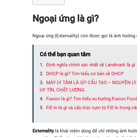
N
goại ứng là gì?
Ngoại ứng (Externality) còn được gọi là ảnh hưởng n
Có thể bạn quan tâm
Định nghĩa chính xác nhất về Landmark là gì
DHCP là gì? Tìm hiểu cơ bản về DHCP
MÁY LY TÂM LÀ GÌ? CẤU TẠO – NGUYÊN L
UY TÍN, CHẤT LƯỢNG.
Fusion là gì? Tìm hiểu xu hướng Fusion Food
Fill In là gì và cấu trúc cụm từ Fill In trong 
Externality
là khái niệm dùng để chỉ những ảnh hưởn