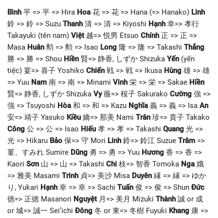
Bình
平 => 平 => Hira
Hoa
花 => 花 => Hana (=> Hanako)
Linh
鈴 => 鈴 => Suzu
Thanh
清 => 清 => Kiyoshi
Hạnh
幸=> 孝行
Takayuki (tên nam)
Việt
越=> 悦男 Etsuo
Chính
正 => 正 =>
Masa
Huân
勲 => 勲 => Isao
Long
隆 => 隆 => Takashi
Thắng
勝 => 勝 => Shou
Hiền
賢=> 静香, しずか Shizuka
Yến
(yến
tiệc) 宴=> 喜子 Yoshiko
Chiến
戦 => 戦 => Ikusa
Hùng
雄 => 雄
=> Yuu
Nam
南 => 南 => Minami
Vinh
栄 => 栄 => Sakae
Hiền
賢=> 静香, しずか Shizuka
Vy
薇=> 桜子 Sakurako
Cường
強 =>
強 => Tsuyoshi
Hòa
和 => 和 => Kazu
Nghĩa
義 => 義 => Isa
An
安=> 靖子 Yasuko
Kiều
嬌=> 那美 Nami
Trân
珍=> 貴子 Takako
Công
公 => 公 => Isao
Hiếu
孝 => 孝 => Takashi
Quang
光 =>
光 => Hikaru
Bảo
保=> 守 Mori
Linh
鈴=> 鈴江 Suzue
Trâm
=>
菫、すみれ Sumire
Dũng
勇 => 勇 => Yuu
Hương
香 => 香 =>
Kaori
Sơn
山 => 山 => Takashi
Chi
枝=> 智香 Tomoka
Nga
娥
=> 雅美 Masami
Trinh
貞=> 美沙 Misa
Duyên
縁 => 縁 => ゆか
り, Yukari
Hạnh
幸 => 幸 => Sachi
Tuấn
俊 => 俊 => Shun
Đức
徳=> 正徳 Masanori
Nguyệt
月=> 美月 Mizuki
Thành
誠 or 成
or 城=> 誠一 Sei’ichi
Đông
冬 or 東=> 冬樹 Fuyuki
Khang
康 =>