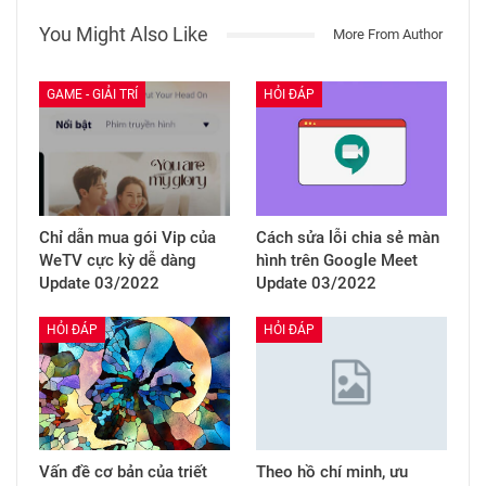
You Might Also Like
More From Author
GAME - GIẢI TRÍ
HỎI ĐÁP
Chỉ dẫn mua gói Vip của
Cách sửa lỗi chia sẻ màn
WeTV cực kỳ dễ dàng
hình trên Google Meet
Update 03/2022
Update 03/2022
HỎI ĐÁP
HỎI ĐÁP
Vấn đề cơ bản của triết
Theo hồ chí minh, ưu