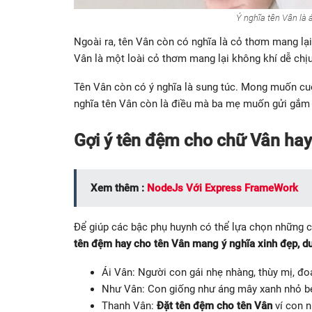
Ý nghĩa tên Vân là 
Ngoài ra, tên Vân còn có nghĩa là cỏ thơm mang lạ
Vân là một loài cỏ thơm mang lại không khí dễ chịu
Tên Vân còn có ý nghĩa là sung túc. Mong muốn cu
nghĩa tên Vân còn là điều mà ba mẹ muốn gửi gắm
Gợi ý tên đệm cho chữ Vân hay
Xem thêm :
NodeJs Với Express FrameWork
Để giúp các bậc phụ huynh có thể lựa chọn những c
tên đệm hay cho tên Vân mang ý nghĩa xinh đẹp, d
Ái Vân: Người con gái nhẹ nhàng, thùy mị, đo
Như Vân: Con giống như áng mây xanh nhỏ bé 
Thanh Vân:
Đặt tên đệm cho tên Vân
ví con n