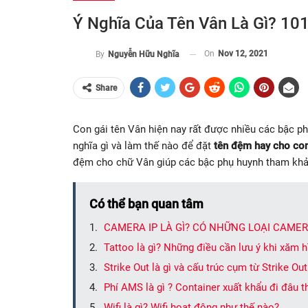
Ý Nghĩa Của Tên Vân Là Gì? 10
On
Nov 12, 2021
By
Nguyễn Hữu Nghĩa
Share
Con gái tên Vân hiện nay rất được nhiều các bậc p
nghĩa gì và làm thế nào để đặt
tên đệm hay cho co
đệm cho chữ Vân giúp các bậc phụ huynh tham khả
Có thể bạn quan tâm
CAMERA IP LÀ GÌ? CÓ NHỮNG LOẠI CAMER
Tattoo là gì? Những điều cần lưu ý khi xăm h
Strike Out là gì và cấu trúc cụm từ Strike Ou
Phí AMS là gì ? Container xuất khẩu đi đâu 
Wifi là gì? Wifi hoạt động như thế nào?