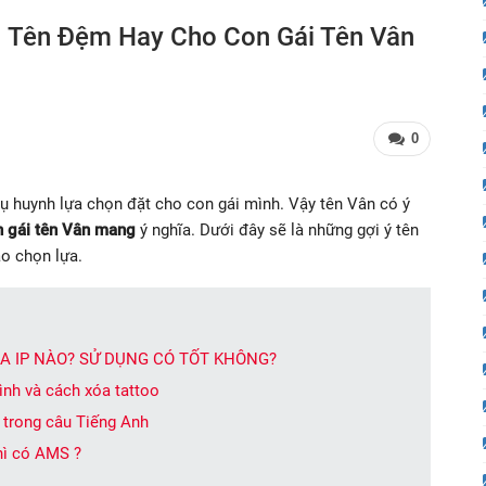
1 Tên Đệm Hay Cho Con Gái Tên Vân
0
hụ huynh lựa chọn đặt cho con gái mình. Vậy tên Vân có ý
n gái tên Vân mang
ý nghĩa. Dưới đây sẽ là những gợi ý tên
o chọn lựa.
A IP NÀO? SỬ DỤNG CÓ TỐT KHÔNG?
ình và cách xóa tattoo
t trong câu Tiếng Anh
thì có AMS ?