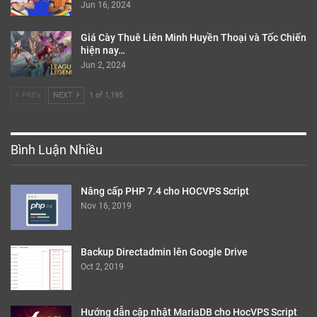
Jun 16, 2024
Giá Cày Thuê Liên Minh Huyền Thoại và Tốc Chiến
hiện nay…
Jun 2, 2024
PREV
NEXT
1 of 1,195
Bình Luận Nhiều
Nâng cấp PHP 7.4 cho HOCVPS Script
Nov 16, 2019
Backup Directadmin lên Google Drive
Oct 2, 2019
Hướng dẫn cập nhật MariaDB cho HocVPS Script