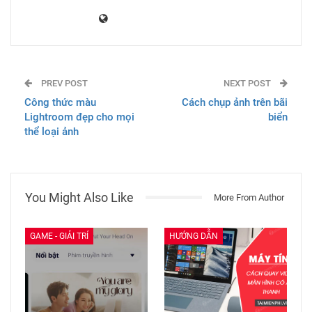
PREV POST
NEXT POST
Công thức màu
Cách chụp ảnh trên bãi
Lightroom đẹp cho mọi
biển
thể loại ảnh
You Might Also Like
More From Author
GAME - GIẢI TRÍ
HƯỚNG DẪN