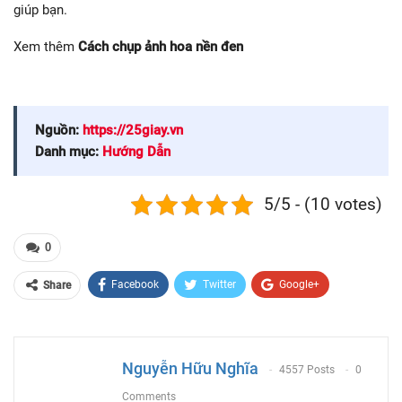
giúp bạn.
Xem thêm
Cách chụp ảnh hoa nền đen
Nguồn:
https://25giay.vn
Danh mục:
Hướng Dẫn
5/5 - (10 votes)
0
Facebook
Twitter
Google+
Share
ReddIt
WhatsApp
Pinterest
Email
Nguyễn Hữu Nghĩa
4557 Posts
0
Comments