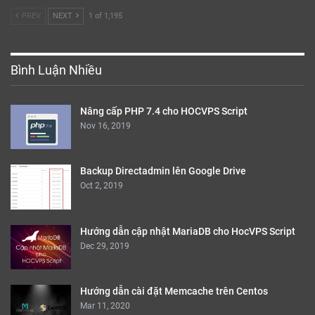
PREV
NEXT
1 of 1,195
Bình Luận Nhiều
Nâng cấp PHP 7.4 cho HOCVPS Script
Nov 16, 2019
Backup Directadmin lên Google Drive
Oct 2, 2019
Hướng dẫn cập nhật MariaDB cho HocVPS Script
Dec 29, 2019
Hướng dẫn cài đặt Memcache trên Centos
Mar 11, 2020