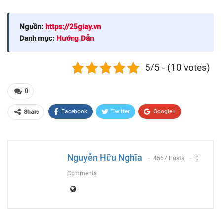
Nguồn:
https://25giay.vn
Danh mục:
Hướng Dẫn
5/5 - (10 votes)
0
Facebook
Twitter
Google+
Share
ReddIt
WhatsApp
Pinterest
Email
Nguyễn Hữu Nghĩa
4557 Posts
0
Comments