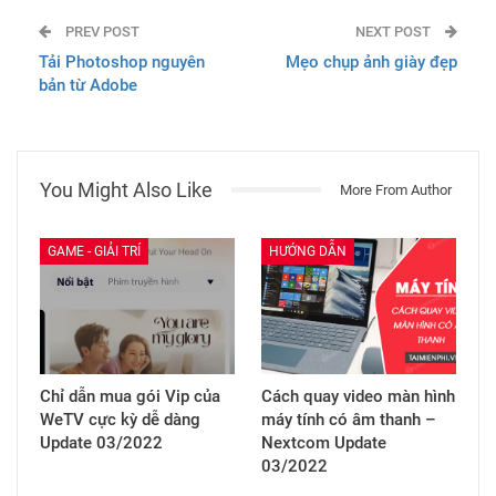
PREV POST
NEXT POST
Tải Photoshop nguyên
Mẹo chụp ảnh giày đẹp
bản từ Adobe
You Might Also Like
More From Author
GAME - GIẢI TRÍ
HƯỚNG DẪN
Chỉ dẫn mua gói Vip của
Cách quay video màn hình
WeTV cực kỳ dễ dàng
máy tính có âm thanh –
Update 03/2022
Nextcom Update
03/2022