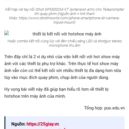
Kết hợp với tay nối iShot GP5500CM-XT (extension arm) cho Teleprompter
khi quay phim (Nguồn ảnh + link tham
khảo: https://www.ishotmounts.com/iphone-smartphone-slr-camera-
tripod-mount)
Hoặc combo kết nối cùng lúc với đèn chiếu sáng LED và shotgun stereo
microphone thu âm
Trên đây chỉ là 2 ví dụ nhỏ của việc kết nối với hot shoe máy
ảnh với các thiết bị phụ trợ khác. Trên thực tế hot shoe máy
ảnh vẫn còn có thể kết nối với nhiều thiết bị đa dạng hơn nữa
tùy vào mục đích quay phim, chụp ảnh của người dùng.
Hy vọng bài viết này đã giúp bạn hiểu rõ hơn về thiết bị
hotshoe trên máy ảnh của mình.
Tổng hợp: pus.edu.vn
Nguồn:
https://25giay.vn