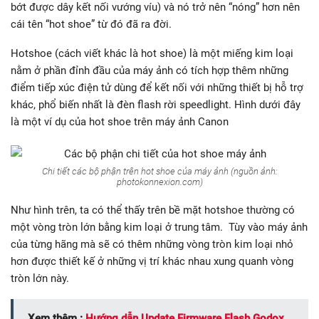
bớt được dây kết nối vướng víu) và nó trở nên “nóng” hơn nên
cái tên “hot shoe” từ đó đã ra đời.
Hotshoe (cách viết khác là hot shoe) là một miếng kim loại
nằm ở phần đỉnh đầu của máy ảnh có tích hợp thêm những
điểm tiếp xúc điện tử dùng để kết nối với những thiết bị hỗ trợ
khác, phổ biến nhất là đèn flash rời speedlight. Hình dưới đây
là một ví dụ của hot shoe trên máy ảnh Canon
Chi tiết các bộ phận trên hot shoe của máy ảnh (nguồn ảnh:
photokonnexion.com)
Như hình trên, ta có thể thấy trên bề mặt hotshoe thường có
một vòng tròn lớn bằng kim loại ở trung tâm. Tùy vào máy ảnh
của từng hãng mà sẽ có thêm những vòng tròn kim loại nhỏ
hơn được thiết kế ở những vị trí khác nhau xung quanh vòng
tròn lớn này.
Xem thêm :
Hướng dẫn Update Firmware Flash Godox