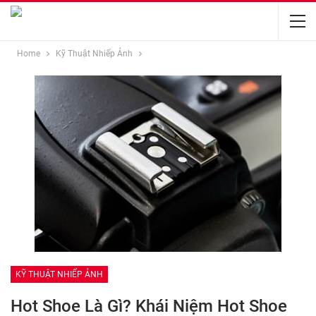
Home
Kỹ Thuật Nhiếp Ảnh
KỸ THUẬT NHIẾP ẢNH
Hot Shoe Là Gì? Khái Niệm Hot Shoe