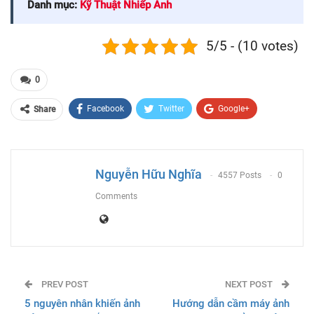
Danh mục:
Kỹ Thuật Nhiếp Ảnh
5/5 - (10 votes)
0
Facebook
Twitter
Google+
Share
ReddIt
WhatsApp
Pinterest
Email
Nguyễn Hữu Nghĩa
4557 Posts
0
Comments
PREV POST
NEXT POST
5 nguyên nhân khiến ảnh
Hướng dẫn cầm máy ảnh