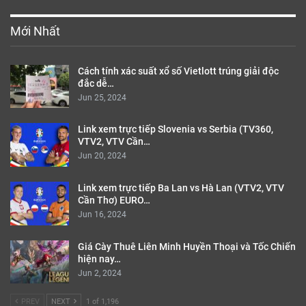
Mới Nhất
Cách tính xác suất xổ số Vietlott trúng giải độc
đắc dễ…
Jun 25, 2024
Link xem trực tiếp Slovenia vs Serbia (TV360,
VTV2, VTV Cần…
Jun 20, 2024
Link xem trực tiếp Ba Lan vs Hà Lan (VTV2, VTV
Cần Thơ) EURO…
Jun 16, 2024
Giá Cày Thuê Liên Minh Huyền Thoại và Tốc Chiến
hiện nay…
Jun 2, 2024
PREV
NEXT
1 of 1,196