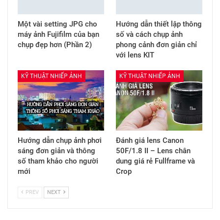
Một vài setting JPG cho
Hướng dẫn thiết lập thông
máy ảnh Fujifilm của bạn
số và cách chụp ảnh
chụp đẹp hơn (Phần 2)
phong cảnh đơn giản chỉ
với lens KIT
KỸ THUẬT NHIẾP ẢNH
KỸ THUẬT NHIẾP ẢNH
Hướng dẫn chụp ảnh phơi
Đánh giá lens Canon
sáng đơn giản và thông
50F/1.8 II – Lens chân
số tham khảo cho người
dung giá rẻ Fullframe và
mới
Crop
PREV
NEXT