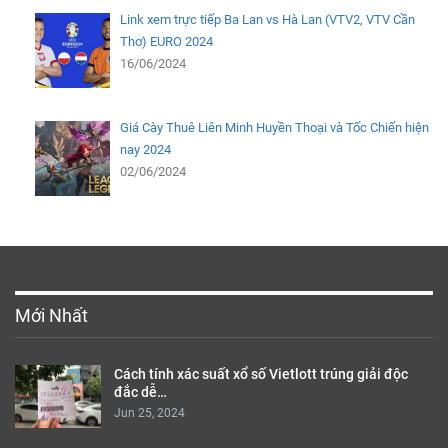
Link xem trực tiếp Ba Lan vs Hà Lan (VTV2, VTV Cần
Thơ) EURO 2024
16/06/2024
Giá Cày Thuê Liên Minh Huyền Thoại và Tốc Chiến hiện
nay 2024
02/06/2024
Mới Nhất
Cách tính xác suất xổ số Vietlott trúng giải độc
đắc dễ…
Jun 25, 2024