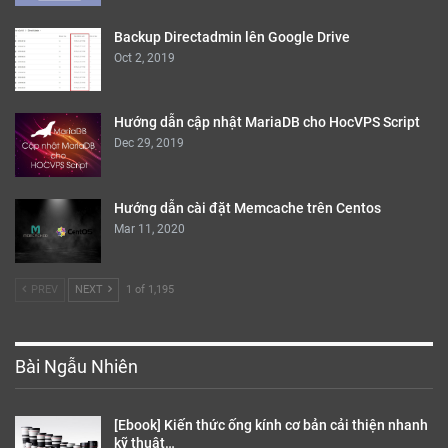
Backup Directadmin lên Google Drive
Oct 2, 2019
Hướng dẫn cập nhật MariaDB cho HocVPS Script
Dec 29, 2019
Hướng dẫn cài đặt Memcache trên Centos
Mar 11, 2020
PREV
NEXT
1 of 1,195
Bài Ngẫu Nhiên
[Ebook] Kiến thức ống kính cơ bản cải thiện nhanh
kỹ thuật…