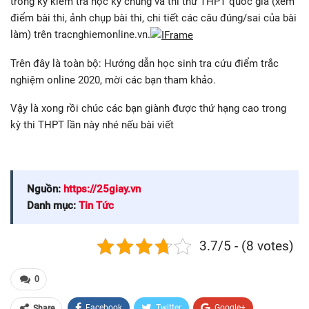
trong kỳ kiểm tra học kỳ chung và thi thử THPT quốc gia (xem
điểm bài thi, ảnh chụp bài thi, chi tiết các câu đúng/sai của bài
làm) trên tracnghiemonline.vn.
Trên đây là toàn bộ: Hướng dẫn học sinh tra cứu điểm trắc
nghiệm online 2020, mời các bạn tham khảo.
Vậy là xong rồi chúc các bạn giành được thứ hạng cao trong
kỳ thi THPT lần này nhé nếu bài viết
Nguồn:
https://25giay.vn
Danh mục:
Tin Tức
3.7/5 - (8 votes)
0
Facebook
Twitter
Google+
Share