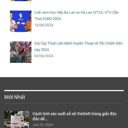
Link xem trực tiếp Ba Lan vs Hà Lan (VTV2, VTV Cần
Thơ) EURO 2024
16/06/2024
Giá Cày Thuê Liên Minh Huyền Thoại và Tốc Chiến hiện
nay 2024
02/06/2024
Mới Nhất
Cách tính xác suất xổ số Vietlott trúng giải độc
đắc dễ…
Jun 25, 2024