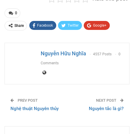
0
Facebook
Twitter
Google+
Share
ReddIt
WhatsApp
Pinterest
Email
Nguyễn Hữu Nghĩa
4557 Posts
0
Comments
PREV POST
NEXT POST
Nghệ thuật Nguyên thủy
Nguyên tắc là gì?