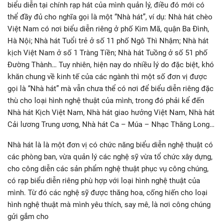
biểu diễn tại chính rạp hát của mình quản lý, điều đó mới có
thể đầy đủ cho nghĩa gọi là một “Nhà hát”, ví dụ: Nhà hát chèo
Việt Nam có nơi biểu diễn riêng ở phố Kim Mã, quận Ba Đình,
Hà Nội; Nhà hát Tuổi trẻ ở số 11 phố Ngô Thì Nhậm; Nhà hát
kịch Việt Nam ở số 1 Tràng Tiền; Nhà hát Tuồng ở số 51 phố
Đường Thành… Tuy nhiên, hiện nay do nhiều lý do đặc biệt, khó
khăn chung về kinh tế của các ngành thì một số đơn vị được
gọi là “Nhà hát” mà vẫn chưa thể có nơi để biểu diễn riêng đặc
thù cho loại hình nghệ thuật của mình, trong đó phải kể đến
Nhà hát Kịch Việt Nam, Nhà hát giao hưởng Việt Nam, Nhà hát
Cải lương Trung ương, Nhà hát Ca – Múa – Nhạc Thăng Long…
Nhà hát là là một đơn vị có chức năng biểu diễn nghệ thuật có
các phòng ban, vừa quản lý các nghệ sỹ vừa tổ chức xây dựng,
cho công diễn các sản phẩm nghệ thuật phục vụ công chúng,
có rạp biểu diễn riêng phù hợp với loại hình nghệ thuật của
mình. Từ đó các nghệ sỹ được thăng hoa, cống hiến cho loại
hình nghệ thuật mà mình yêu thích, say mê, là nơi công chúng
gửi gắm cho