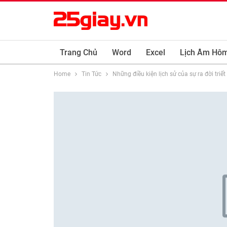
Trang Chủ
Word
Excel
Lịch Âm Hô
Home
Tin Tức
Những điều kiện lịch sử của sự ra đời triế