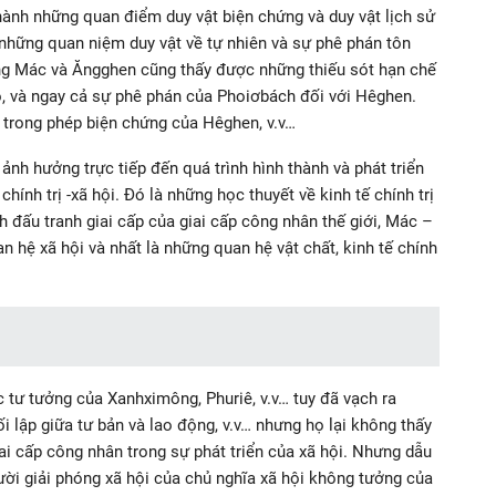
hành những quan điểm duy vật biện chứng và duy vật lịch sử
những quan niệm duy vật về tự nhiên và sự phê phán tôn
ng Mác và Ăngghen cũng thấy được những thiếu sót hạn chế
o, và ngay cả sự phê phán của Phoiơbách đối với Hêghen.
 trong phép biện chứng của Hêghen, v.v…
ảnh hưởng trực tiếp đến quá trình hình thành và phát triển
hính trị -xã hội. Đó là những học thuyết về kinh tế chính trị
nh đấu tranh giai cấp của giai cấp công nhân thế giới, Mác –
hệ xã hội và nhất là những quan hệ vật chất, kinh tế chính
c tư tưởng của Xanhximông, Phuriê, v.v… tuy đã vạch ra
i lập giữa tư bản và lao động, v.v… nhưng họ lại không thấy
giai cấp công nhân trong sự phát triển của xã hội. Nhưng dẫu
ời giải phóng xã hội của chủ nghĩa xã hội không tưởng của