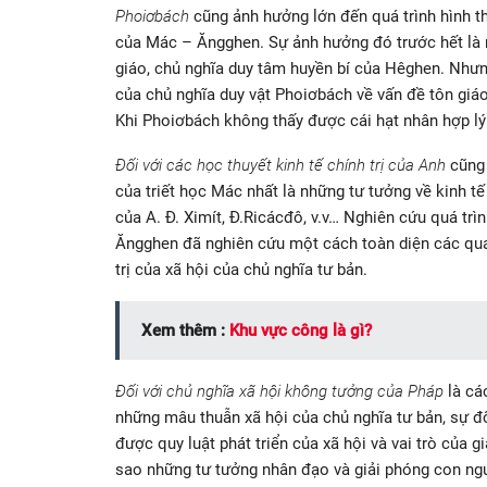
Phoiơbách
cũng ảnh hưởng lớn đến quá trình hình t
của Mác – Ăngghen. Sự ảnh hưởng đó trước hết là 
giáo, chủ nghĩa duy tâm huyền bí của Hêghen. Như
của chủ nghĩa duy vật Phoiơbách về vấn đề tôn giá
Khi Phoiơbách không thấy được cái hạt nhân hợp lý
Đối với các học thuyết kinh tế chính trị của Anh
cũng 
của triết học Mác nhất là những tư tưởng về kinh tế c
của A. Đ. Ximít, Đ.Ricácđô, v.v… Nghiên cứu quá trì
Ăngghen đã nghiên cứu một cách toàn diện các quan 
trị của xã hội của chủ nghĩa tư bản.
Xem thêm :
Khu vực công là gì?
Đối với chủ nghĩa xã hội không tưởng của Pháp
là cá
những mâu thuẫn xã hội của chủ nghĩa tư bản, sự đố
được quy luật phát triển của xã hội và vai trò của 
sao những tư tưởng nhân đạo và giải phóng con ngư