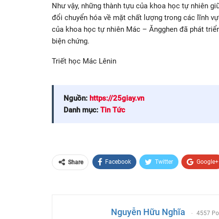
Như vậy, những thành tựu của khoa học tự nhiên giữ
đổi chuyển hóa về mặt chất lượng trong các lĩnh vự
của khoa học tự nhiên Mác – Ăngghen đã phát triển 
biện chứng.
Triết học Mác Lênin
Nguồn:
https://25giay.vn
Danh mục:
Tin Tức
Facebook
Twitter
Google+
Share
Email
Nguyễn Hữu Nghĩa
4557 Po