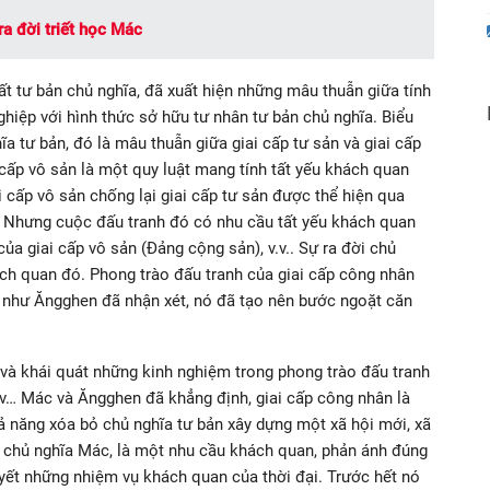
ra đời triết học Mác
ất tư bản chủ nghĩa, đã xuất hiện những mâu thuẫn giữa tính
hiệp với hình thức sở hữu tư nhân tư bản chủ nghĩa. Biểu
a tư bản, đó là mâu thuẫn giữa giai cấp tư sản và giai cấp
 cấp vô sản là một quy luật mang tính tất yếu khách quan
i cấp vô sản chống lại giai cấp tư sản được thể hiện qua
. Nhưng cuộc đấu tranh đó có nhu cầu tất yếu khách quan
của giai cấp vô sản (Đảng cộng sản), v.v.. Sự ra đời chủ
h quan đó. Phong trào đấu tranh của giai cấp công nhân
IX như Ăngghen đã nhận xét, nó đã tạo nên bước ngoặt căn
ử và khái quát những kinh nghiệm trong phong trào đấu tranh
v.v… Mác và Ăngghen đã khẳng định, giai cấp công nhân là
hả năng xóa bỏ chủ nghĩa tư bản xây dựng một xã hội mới, xã
ư chủ nghĩa Mác, là một nhu cầu khách quan, phản ánh đúng
yết những nhiệm vụ khách quan của thời đại. Trước hết nó