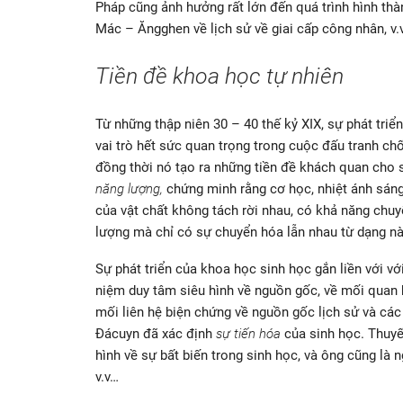
Pháp cũng ảnh hưởng rất lớn đến quá trình hình th
Mác – Ăngghen về lịch sử về giai cấp công nhân, v.
Tiền đề khoa học tự nhiên
Từ những thập niên 30 – 40 thế kỷ XIX, sự phát tri
vai trò hết sức quan trọng trong cuộc đấu tranh chố
đồng thời nó tạo ra những tiền đề khách quan cho s
năng lượng,
chứng minh rằng cơ học, nhiệt ánh sáng
của vật chất không tách rời nhau, có khả năng chu
lượng mà chỉ có sự chuyển hóa lẫn nhau từ dạng n
Sự phát triển của khoa học sinh học gắn liền với vớ
niệm duy tâm siêu hình về nguồn gốc, về mối quan h
mối liên hệ biện chứng về nguồn gốc lịch sử và các 
Đácuyn đã xác định
sự tiến hóa
của sinh học. Thuyế
hình về sự bất biến trong sinh học, và ông cũng là ng
v.v…