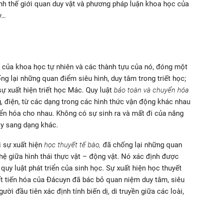
ành thế giới quan duy vật và phương pháp luận khoa học của
v…
ển của khoa học tự nhiên và các thành tựu của nó, đóng một
ng lại những quan điểm siêu hình, duy tâm trong triết học;
ự xuất hiện triết học Mác. Quy luật
bảo toàn và chuyển hóa
, điện, từ các dạng trong các hình thức vận động khác nhau
yển hóa cho nhau. Không có sự sinh ra và mất đi của năng
ày sang dạng khác.
i sự xuất hiện
học thuyết tế bào,
đã chống lại những quan
ệ giữa hình thái thực vật – động vật. Nó xác định được
quy luật phát triển của sinh học. Sự xuất hiện học thuyết
t tiến hóa của Đácuyn đã bác bỏ quan niệm duy tâm, siêu
ười đầu tiên xác định tính biến dị, di truyền giữa các loài,