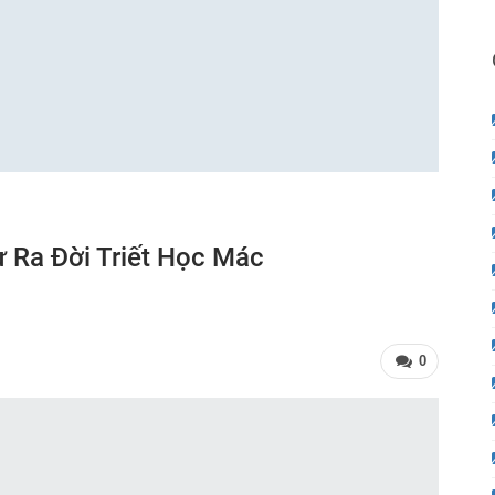
 Ra Đời Triết Học Mác
0