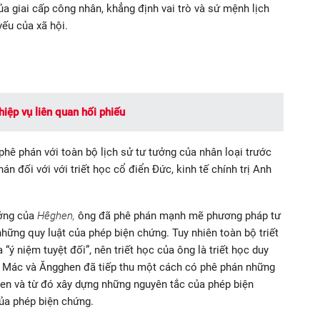
a giai cấp công nhân, khẳng định vai trò và sứ mệnh lịch
yếu của xã hội.
hiệp vụ liên quan hối phiếu
phê phán với toàn bộ lịch sử tư tưởng của nhân loại trước
n đối với với triết học cổ điển Đức, kinh tế chính trị Anh
ưởng của
Hêghen,
ông đã phê phán mạnh mẽ phương pháp tư
 những quy luật của phép biện chứng. Tuy nhiên toàn bộ triết
“ý niệm tuyệt đối”, nên triết học của ông là triết học duy
. Mác và Ăngghen đã tiếp thu một cách có phê phán những
en và từ đó xây dựng những nguyên tắc của phép biện
của phép biện chứng.