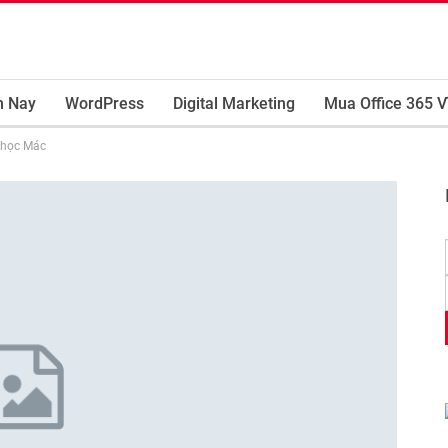
m Nay
WordPress
Digital Marketing
Mua Office 365 V
t học Mác