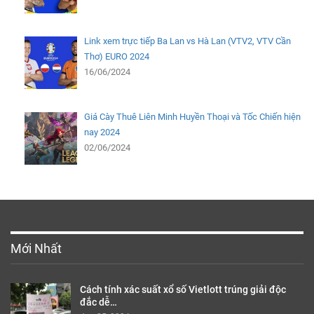
Link xem trực tiếp Ba Lan vs Hà Lan (VTV2, VTV Cần
Thơ) EURO 2024
16/06/2024
Giá Cày Thuê Liên Minh Huyền Thoại và Tốc Chiến hiện
nay 2024
02/06/2024
Mới Nhất
Cách tính xác suất xổ số Vietlott trúng giải độc
đắc dễ…