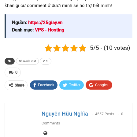
khăn gì cứ comment ở dưới mình sẽ hỗ trợ hết mình!
Nguồn:
https://25giay.vn
Danh mục:
VPS - Hosting
5/5 - (10 votes)
Shared Host
VPS
0
Facebook
Twitter
Google+
Share
ReddIt
WhatsApp
Pinterest
Email
Nguyễn Hữu Nghĩa
4557 Posts
0
Comments