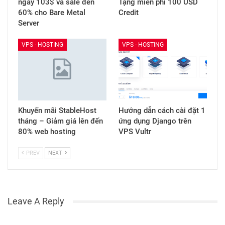
ngay 103$ và sale đến
Tặng miễn phí 100 USD
60% cho Bare Metal
Credit
Server
VPS - HOSTING
VPS - HOSTING
Khuyến mãi StableHost
Hướng dẫn cách cài đặt 1
tháng – Giảm giá lên đến
ứng dụng Django trên
80% web hosting
VPS Vultr
PREV
NEXT
Leave A Reply