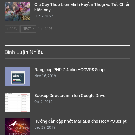
Giá Cày Thuê Liên Minh Huyền Thoại và Tốc Chiến
hiện nay…
Jun 2, 2024
PREV
NEXT
1 of 1,195
Bình Luận Nhiều
Nâng cấp PHP 7.4 cho HOCVPS Script
Nov 16, 2019
Backup Directadmin lên Google Drive
Oct 2, 2019
Hướng dẫn cập nhật MariaDB cho HocVPS Script
Dec 29, 2019