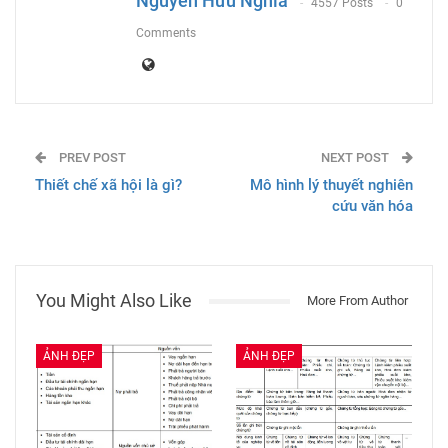
Nguyễn Hữu Nghĩa
4557 Posts
0
Comments
PREV POST
NEXT POST
Thiết chế xã hội là gì?
Mô hình lý thuyết nghiên
cứu văn hóa
You Might Also Like
More From Author
ẢNH ĐẸP
ẢNH ĐẸP